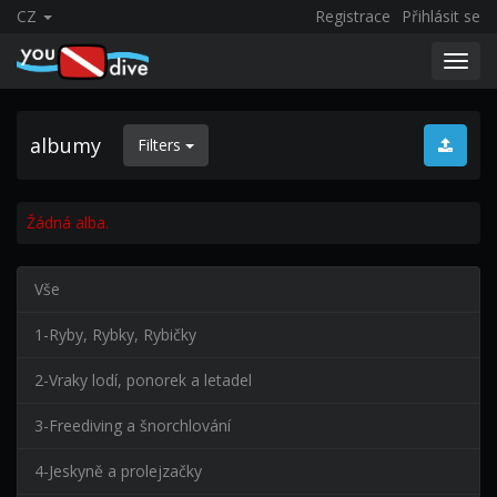
CZ
Registrace
Přihlásit se
Toggl
navig
albumy
Filters
Žádná alba.
Vše
1-Ryby, Rybky, Rybičky
2-Vraky lodí, ponorek a letadel
3-Freediving a šnorchlování
4-Jeskyně a prolejzačky