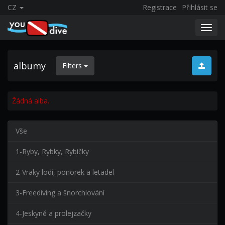
CZ
Registrace
Přihlásit se
Toggl
navig
albumy
Filters
Žádná alba.
Vše
1-Ryby, Rybky, Rybičky
2-Vraky lodí, ponorek a letadel
3-Freediving a šnorchlování
4-Jeskyně a prolejzačky