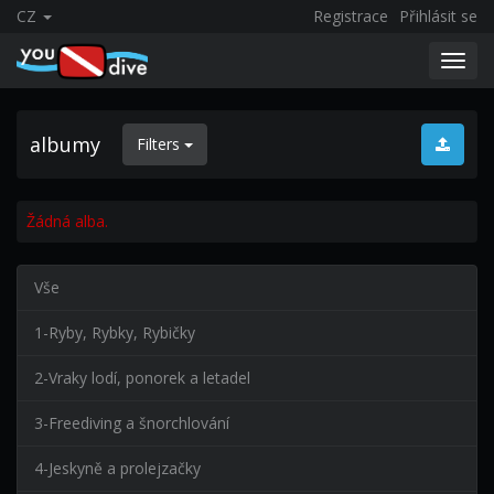
CZ
Registrace
Přihlásit se
Toggl
navig
albumy
Filters
Žádná alba.
Vše
1-Ryby, Rybky, Rybičky
2-Vraky lodí, ponorek a letadel
3-Freediving a šnorchlování
4-Jeskyně a prolejzačky