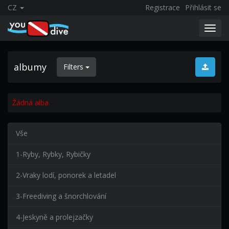
CZ
Registrace
Přihlásit se
Toggl
navig
albumy
Filters
Žádná alba.
Vše
1-Ryby, Rybky, Rybičky
2-Vraky lodí, ponorek a letadel
3-Freediving a šnorchlování
4-Jeskyně a prolejzačky