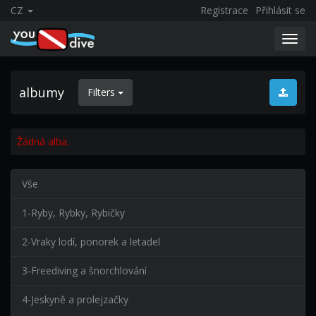
CZ
Registrace
Přihlásit se
Toggl
navig
albumy
Filters
Žádná alba.
Vše
1-Ryby, Rybky, Rybičky
2-Vraky lodí, ponorek a letadel
3-Freediving a šnorchlování
4-Jeskyně a prolejzačky