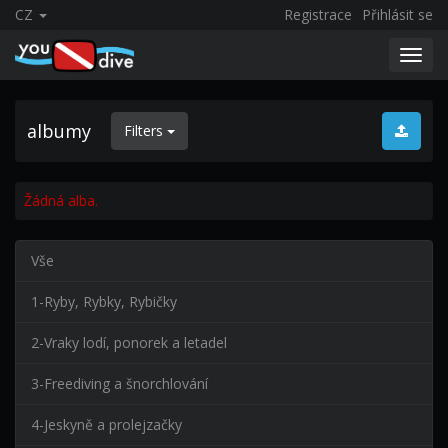
CZ
Registrace
Přihlásit se
Toggl
navig
albumy
Filters
Žádná alba.
Vše
1-Ryby, Rybky, Rybičky
2-Vraky lodí, ponorek a letadel
3-Freediving a šnorchlování
4-Jeskyně a prolejzačky