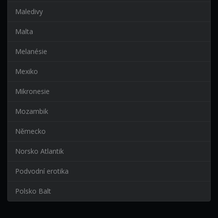
Maledivy
Malta
Melanésie
Mexiko
Mikronesie
Mozambik
Německo
Norsko Atlantik
Podvodní erotika
Polsko Balt