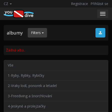
CZ
Registrace
Přihlásit se
Toggl
navig
albumy
Filters
Žádná alba.
Vše
1-Ryby, Rybky, Rybičky
2-Vraky lodí, ponorek a letadel
3-Freediving a šnorchlování
4-Jeskyně a prolejzačky