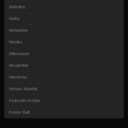
Maledivy
Malta
Melanésie
Mexiko
Mikronesie
Mozambik
Německo
Norsko Atlantik
Podvodní erotika
Polsko Balt