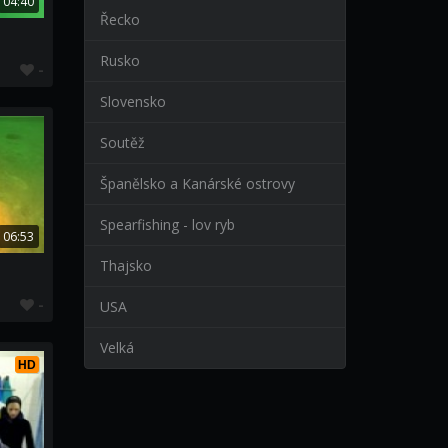
04:40
Řecko
Rusko
-
Slovensko
Soutěž
Španělsko a Kanárské ostrovy
Spearfishing - lov ryb
06:53
Thajsko
-
USA
Velká
HD