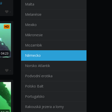
ku
Malta
-
Melanésie
Mexiko
HD
Mikronesie
Mozambik
04:23
Německo
Norsko Atlantik
-
Podvodní erotika
Polsko Balt
Portugalsko
Rakouská jezera a lomy