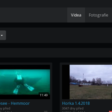
Videa
Fotografie
í
11:49
esee - Hemmoor
Horka 1.4.2018
ny před
3047 dny před