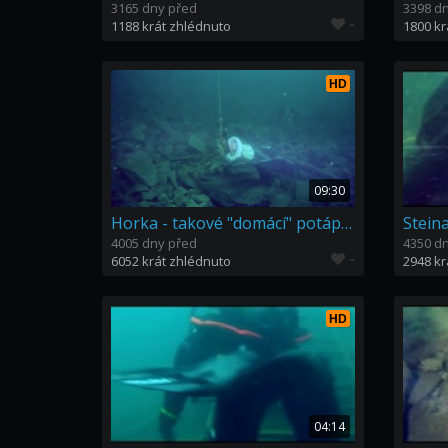
3165 dny před
3398 d
-
1188 krát zhlédnuto
1800 kr
HD
09:30
Horka - takové "domácí" potápění
Stein
4005 dny před
4350 d
-
6052 krát zhlédnuto
2948 kr
HD
04:14