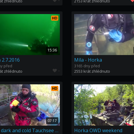
-
át zhlédnuto
2153 krát zhlédnuto
HD
15:36
 2.7.2016
Míla - Horka
ny před
3165 dny před
-
át zhlédnuto
2553 krát zhlédnuto
HD
07:17
Deep, dark and cold Tauchsee Horka with TED'S
Horka OWD weekend