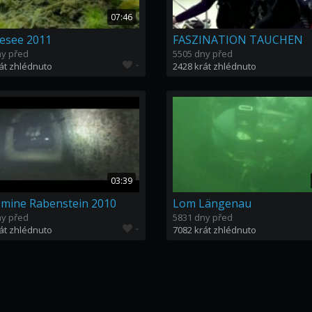
07:46
esee 2011
FASZINATION TAUCHEN
ny před
5505 dny před
-
át zhlédnuto
2428 krát zhlédnuto
03:39
 mine Rabenstein 2010
Lom Längenau
ny před
5831 dny před
-
át zhlédnuto
7082 krát zhlédnuto