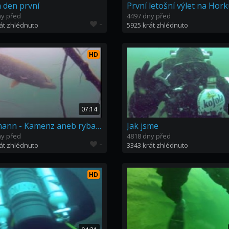
 den první
První letošní výlet na Hor
ny před
4497 dny před
-
át zhlédnuto
5925 krát zhlédnuto
HD
07:14
Sparmann - Kamenz aneb ryba není jídlo ale kamarád
Jak jsme
ny před
4818 dny před
-
át zhlédnuto
3343 krát zhlédnuto
HD