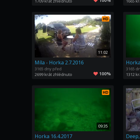
100%
1709 krát zhlédnuto
1665 kr
HD
11:02
Míla - Horka 2.7.2016
Horka
3165 dny před
3165 d
100%
2699 krát zhlédnuto
1312 kr
HD
09:35
Horka 16.4.2017