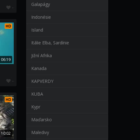
Galapágy
-
Indonésie
HD
Island
Itálie Elba, Sardínie
Jižní Afrika
06:19
Kanada
-
KAPVERDY
KUBA
HD
Kypr
Maďarsko
Maledivy
10:02