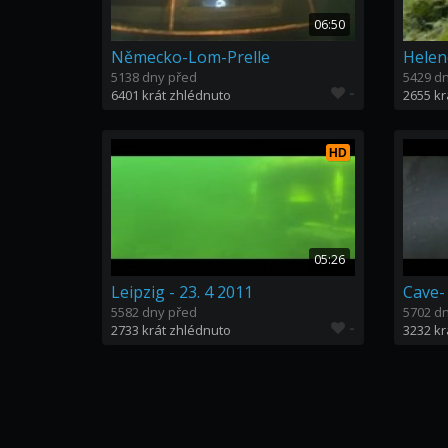
06:50
Německo-Lom-Prelle
Helen
5138 dny před
5429 d
-
6401 krát zhlédnuto
2655 kr
HD
05:26
Leipzig - 23. 4 2011
Cave-
5582 dny před
5702 d
-
2733 krát zhlédnuto
3232 kr