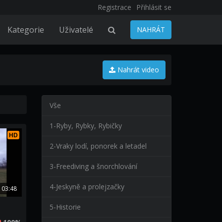
Registrace
Přihlásit se
Kategorie
Uživatelé
NAHRÁT
Nahrát video
Vše
1-Ryby, Rybky, Rybičky
HD
2-Vraky lodí, ponorek a letadel
3-Freediving a šnorchlování
4-Jeskyně a prolejzačky
03:48
5-Historie