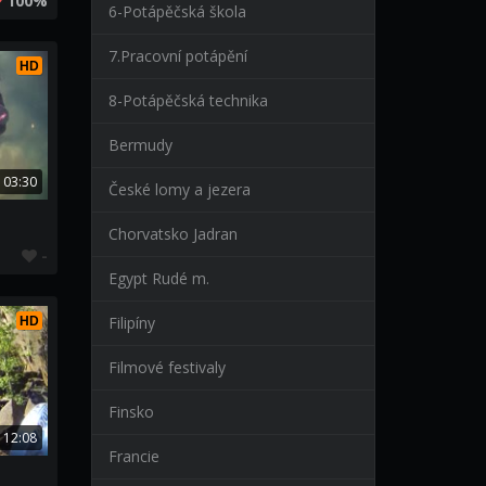
100%
6-Potápěčská škola
7.Pracovní potápění
HD
8-Potápěčská technika
Bermudy
03:30
České lomy a jezera
Chorvatsko Jadran
-
Egypt Rudé m.
Filipíny
HD
Filmové festivaly
Finsko
12:08
Francie