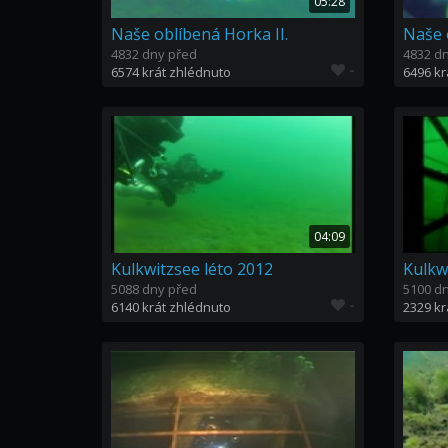
05:28
Naše oblíbená Horka II.
Naše 
4832 dny před
4832 d
-
6574 krát zhlédnuto
6496 kr
04:09
Kulkwitzsee léto 2012
Kulkwi
5088 dny před
5100 d
-
6140 krát zhlédnuto
2329 kr