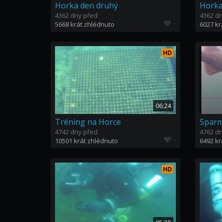
Horka den druhý
Horka
4362 dny před
4362 d
-
5668 krát zhlédnuto
6027 kr
HD
06:24
Tréning na Horce
4742 dny před
4762 d
-
10501 krát zhlédnuto
6492 kr
HD