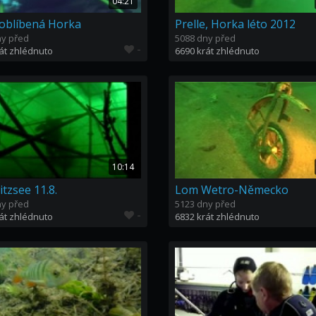
04:21
oblíbená Horka
Prelle, Horka léto 2012
ny před
5088 dny před
-
át zhlédnuto
6690 krát zhlédnuto
10:14
tzsee 11.8.
Lom Wetro-Německo
ny před
5123 dny před
-
át zhlédnuto
6832 krát zhlédnuto