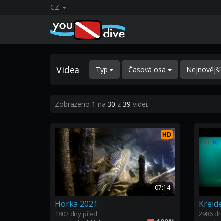
CZ
Videa
Typ
Časová osa
Nejnovějš
Zobrazeno
1
na
30
z
39
videí.
HD
07:14
Horka 2021
Kreid
1802 dny před
2986 d