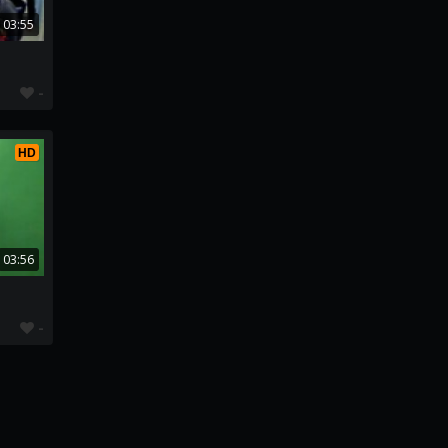
03:55
-
HD
03:56
-