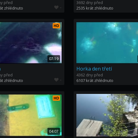
ny před
3692 dny před
-
át zhlédnuto
2535 krát zhlédnuto
HD
07:19
a
Horka den třetí
ny před
4362 dny před
-
át zhlédnuto
6107 krát zhlédnuto
HD
04:07