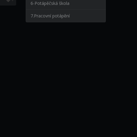
-
6-Potápěčská škola
7.Pracovní potápění