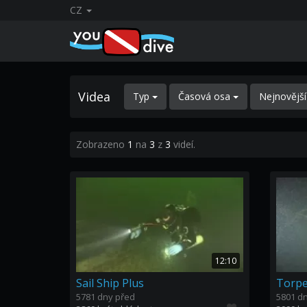
CZ
Videa
Typ
Časová osa
Nejnovějš
Zobrazeno
1
na
3
z
3
videí.
12:10
Sail Ship Plus
Torp
5781 dny před
5801 d