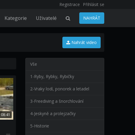
Registrace
Přihlásit se
Kategorie
Uživatelé
NAHRÁT
Nahrát video
Vše
1-Ryby, Rybky, Rybičky
2-Vraky lodí, ponorek a letadel
3-Freediving a šnorchlování
4-Jeskyně a prolejzačky
08:41
5-Historie