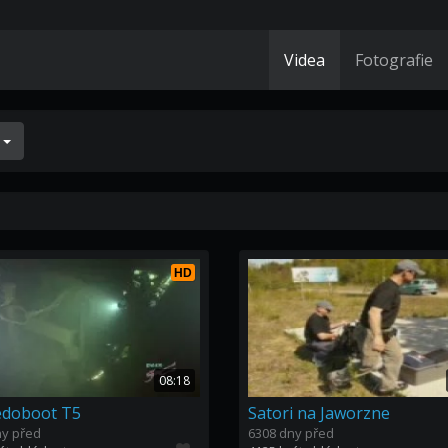
Videa
Fotografie
í
HD
08:18
edoboot T5
Satori na Jaworzne
ny před
6308 dny před