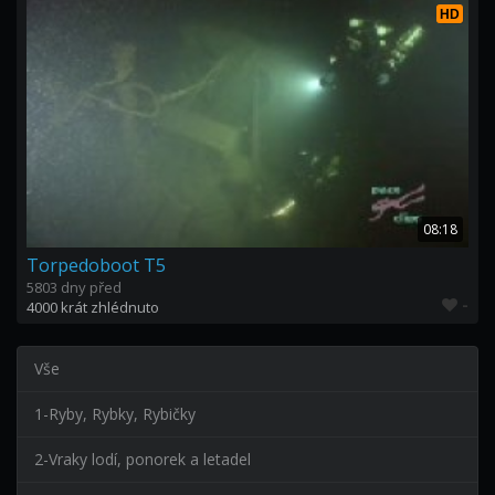
HD
08:18
Torpedoboot T5
5803 dny před
-
4000 krát zhlédnuto
Vše
1-Ryby, Rybky, Rybičky
2-Vraky lodí, ponorek a letadel