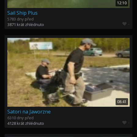
12:10
Sail Ship Plus
5783 dny před
-
3871 krát zhlédnuto
08:41
Satori na Jaworzne
6310 dny před
-
4128 krát zhlédnuto