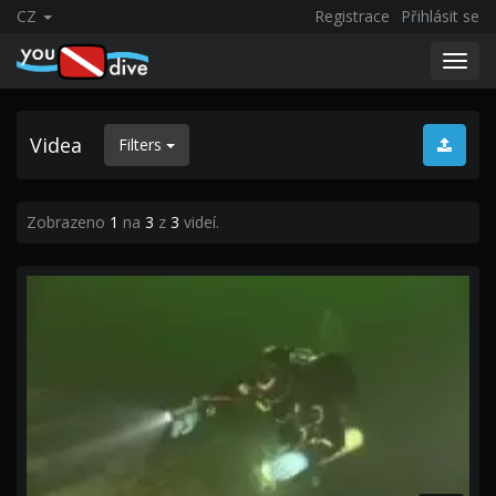
CZ
Registrace
Přihlásit se
Toggl
navig
Videa
Filters
Zobrazeno
1
na
3
z
3
videí.