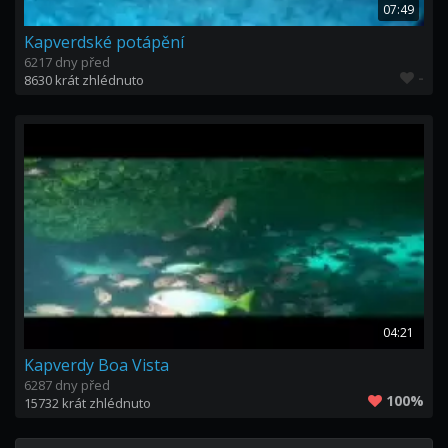
07:49
Kapverdské potápění
6217 dny před
-
8630 krát zhlédnuto
04:21
Kapverdy Boa Vista
6287 dny před
100%
15732 krát zhlédnuto