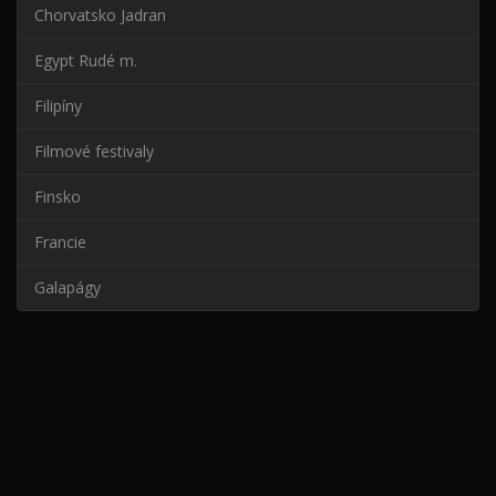
Chorvatsko Jadran
Egypt Rudé m.
Filipíny
Filmové festivaly
Finsko
Francie
Galapágy