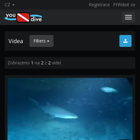
CZ
Registrace
Přihlásit se
Toggl
navig
Videa
Filters
Zobrazeno
1
na
2
z
2
videí.