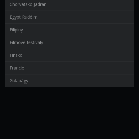
Chorvatsko Jadran
Egypt Rudé m.
Filipíny
Filmové festivaly
Finsko
Francie
Galapágy