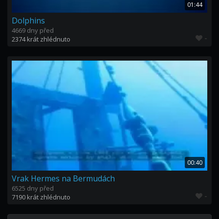
01:44
Dolphins
4669 dny před
-
2374 krát zhlédnuto
00:40
Vrak Hermes na Bermudách
6525 dny před
-
7190 krát zhlédnuto