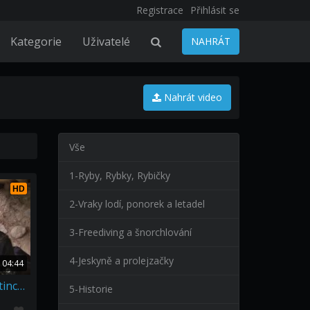
Registrace
Přihlásit se
Kategorie
Uživatelé
NAHRÁT
Nahrát video
Vše
1-Ryby, Rybky, Rybičky
HD
2-Vraky lodí, ponorek a letadel
3-Freediving a šnorchlování
4-Jeskyně a prolejzačky
04:44
Školení záchranářů na Leštince u Skutče
5-Historie