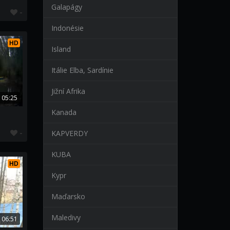
Galapágy
-
Indonésie
HD
Island
Itálie Elba, Sardínie
Jižní Afrika
05:25
Kanada
-
KAPVERDY
KUBA
HD
Kypr
Maďarsko
Maledivy
06:51