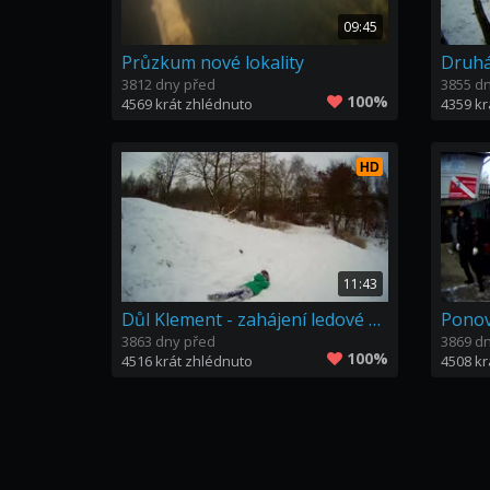
09:45
Průzkum nové lokality
3812 dny před
3855 d
100%
4569 krát zhlédnuto
4359 kr
HD
11:43
Důl Klement - zahájení ledové sezony 2016
3863 dny před
3869 d
100%
4516 krát zhlédnuto
4508 kr