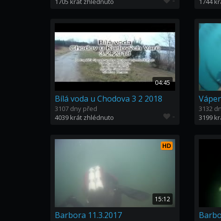
-
1705 krát zhlédnuto
1744 kr
04:45
Bílá voda u Chodova 3 2 2018
Vápen
3107 dny před
3132 d
-
4039 krát zhlédnuto
3199 kr
HD
15:12
Barbora 11.3.2017
Barbo