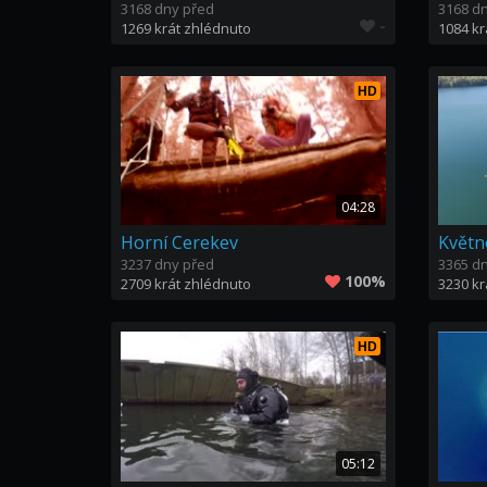
3168 dny před
3168 d
-
1269 krát zhlédnuto
1084 kr
HD
04:28
Horní Cerekev
Květn
3237 dny před
3365 d
100%
2709 krát zhlédnuto
3230 kr
HD
05:12