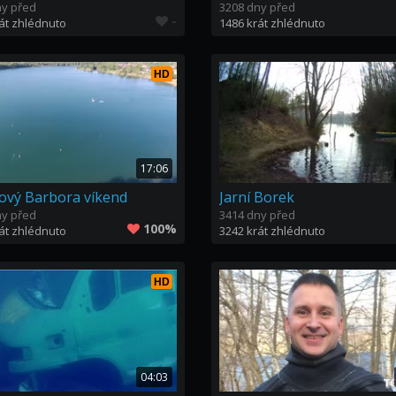
ny před
3208 dny před
-
át zhlédnuto
1486 krát zhlédnuto
HD
17:06
ový Barbora víkend
Jarní Borek
ny před
3414 dny před
100%
át zhlédnuto
3242 krát zhlédnuto
HD
04:03