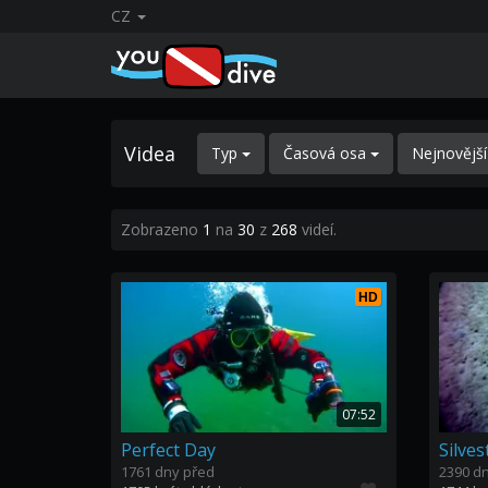
CZ
Videa
Typ
Časová osa
Nejnovějš
Zobrazeno
1
na
30
z
268
videí.
HD
07:52
Perfect Day
Silves
1761 dny před
2390 d