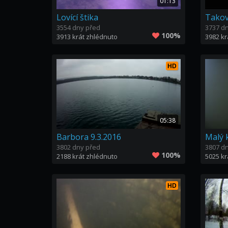
01:13
Lovící štika
3554 dny před
3737 d
100%
3913 krát zhlédnuto
3982 kr
HD
05:38
Barbora 9.3.2016
Malý 
3802 dny před
3807 d
100%
2188 krát zhlédnuto
5025 kr
HD