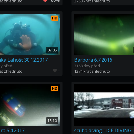
100%
át zhlédnuto
2760 krát zhlédnuto
HD
07:05
ka Lahošť 30.12.2017
Barbora 6.7.2016
ny před
3168 dny před
-
át zhlédnuto
1274 krát zhlédnuto
HD
15:10
ra 5.4.2017
scuba diving - ICE DIVING