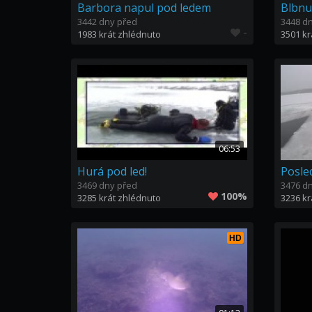
Barbora napul pod ledem
Blbnu
3442 dny před
3448 d
-
1983 krát zhlédnuto
3501 kr
06:53
Hurá pod led!
3469 dny před
3476 d
100%
3285 krát zhlédnuto
3236 kr
HD