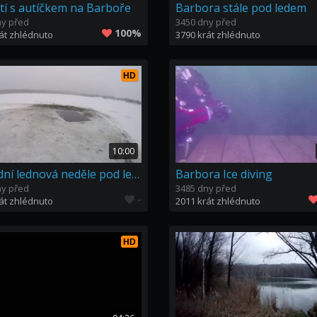
tí s autíčkem na Barboře
Barbora stále pod ledem
ny před
3450 dny před
100%
át zhlédnuto
3790 krát zhlédnuto
HD
10:00
Poslední lednová neděle pod ledem
Barbora Ice diving
ny před
3485 dny před
-
át zhlédnuto
2011 krát zhlédnuto
HD