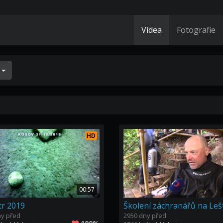
Videa
Fotografie
í
HD
00:57
tr 2019
ny před
2950 dny před