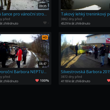
09:35
Druhá šance pro vánoční stromky na Barboře
ny před
3862 dny před
-
át zhlédnuto
4529 krát zhlédnuto
HD
08:47
Ponovoroční Barbora NEPTUNEDIVERS & OK Divers
ny před
3872 dny před
100%
át zhlédnuto
4118 krát zhlédnuto