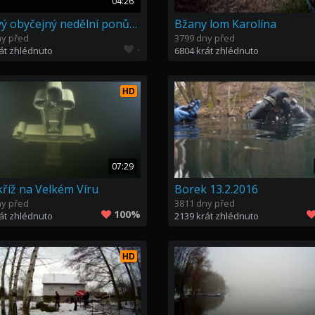
04:26
Takový obyčejný nedělní ponůrek na Barboře
Bžany lom Karolína
ny před
3799 dny před
-
át zhlédnuto
6804 krát zhlédnuto
HD
07:29
kříž na Velkém Víru
Borek 13.2.2016
ny před
3811 dny před
100%
át zhlédnuto
2139 krát zhlédnuto
HD