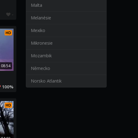
Malta
-
Melanésie
Mexiko
HD
Mikronesie
Mozambik
08:54
Německo
Norsko Atlantik
100%
HD