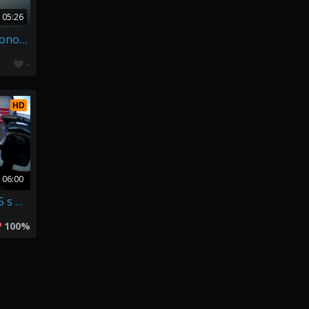
05:26
Takový lehký treninkový ponor na Barboře
-
HD
06:00
Silvestrovská Barbora 2015 s NEPTUNEDIVERS.cz
100%