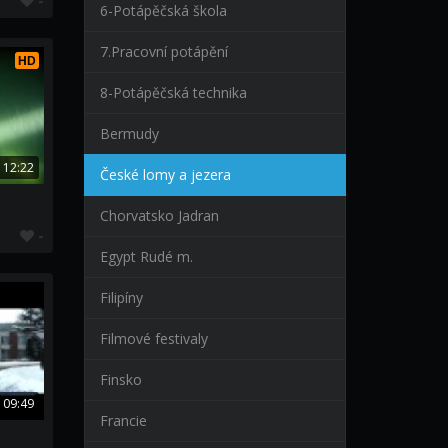
-
6-Potápěčská škola
7.Pracovní potápění
HD
8-Potápěčská technika
Bermudy
12:22
České lomy a jezera
Chorvatsko Jadran
-
Egypt Rudé m.
Filipíny
Filmové festivaly
Finsko
09:49
Francie