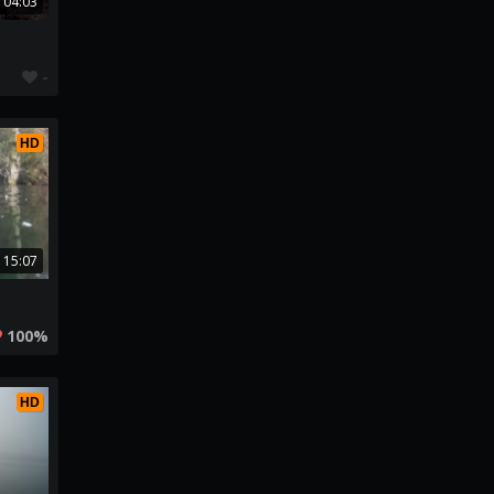
04:03
-
HD
15:07
100%
HD