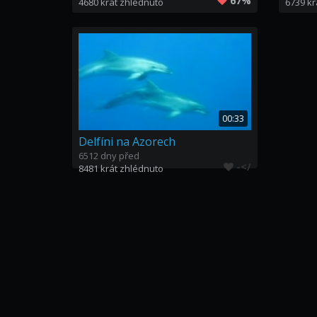
67%
4680 krát zhlédnuto
6739 kr
00:33
Delfíni na Azorech
6512 dny před
-</
8481 krát zhlédnuto