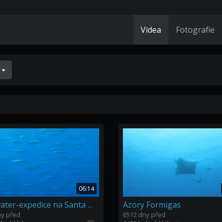
Videa
Fotografie
í
06:14
Bluewater-expedice na Santa Maria, Azory 08
Azory Formigas
ny před
6512 dny před