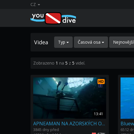
CZ
Videa
Typ
Časová osa
Nejnovějš
Zobrazeno
1
na
5
z
5
videí.
HD
13:41
APNEAMAN NA AZORSKÝCH OSTROVECH - ROK POTÉ
3845 dny před
6512 d