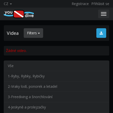
CZ
Registrace
Přihlásit se
Toggl
navig
Videa
Filters
Žádné video.
Vše
1-Ryby, Rybky, Rybičky
2-Vraky lodí, ponorek a letadel
3-Freediving a šnorchlování
4-Jeskyně a prolejzačky