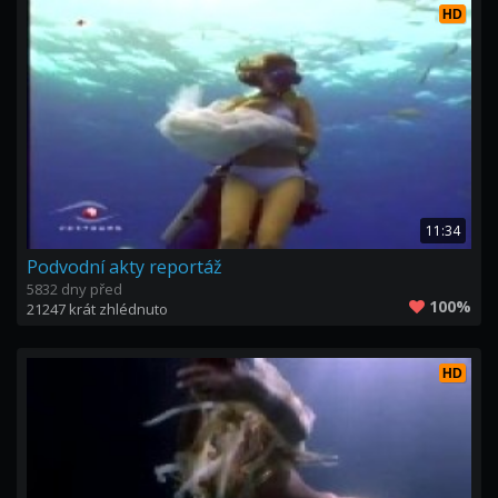
HD
11:34
Podvodní akty reportáž
5832 dny před
100%
21247 krát zhlédnuto
HD