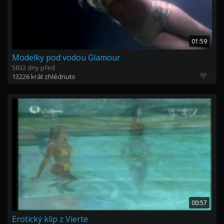
01:59
Modelky pod vodou Glamour
5832 dny před
-
13226 krát zhlédnuto
00:57
Erotický klip z Vierte