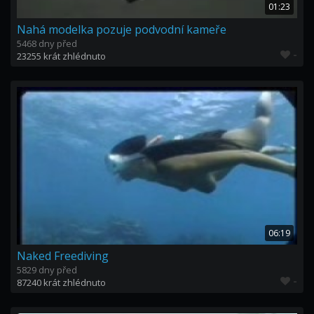
01:23
Nahá modelka pozuje podvodní kameře
5468 dny před
-
23255 krát zhlédnuto
06:19
Naked Freediving
5829 dny před
-
87240 krát zhlédnuto