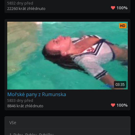
5832 dny před
100%
22260 krát zhlédnuto
HD
03:35
Mořské pany z Rumunska
5833 dny před
100%
8846 krát zhlédnuto
Vše
1-Ryby, Rybky, Rybičky