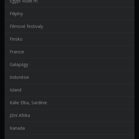
Egypt Rudé m.
Filipíny
Filmové festivaly
Finsko
Francie
Galapágy
Indonésie
Island
Itálie Elba, Sardínie
Jižní Afrika
Kanada