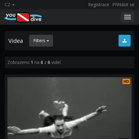
CZ
Registrace
Přihlásit se
Toggl
navig
Videa
Filters
Zobrazeno
1
na
6
z
6
videí.
HD