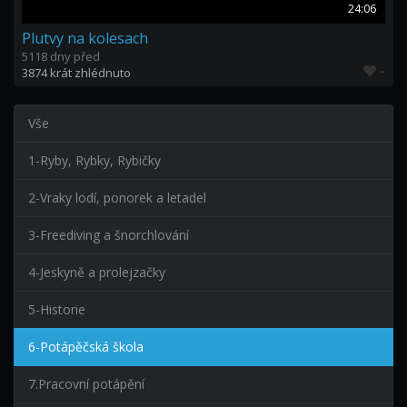
24:06
Plutvy na kolesach
5118 dny před
-
3874 krát zhlédnuto
Vše
1-Ryby, Rybky, Rybičky
2-Vraky lodí, ponorek a letadel
3-Freediving a šnorchlování
4-Jeskyně a prolejzačky
5-Historie
6-Potápěčská škola
7.Pracovní potápění