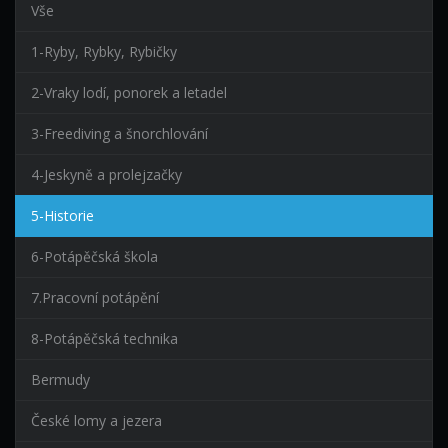
Vše
1-Ryby, Rybky, Rybičky
2-Vraky lodí, ponorek a letadel
3-Freediving a šnorchlování
4-Jeskyně a prolejzačky
5-Historie
6-Potápěčská škola
7.Pracovní potápění
8-Potápěčská technika
Bermudy
České lomy a jezera