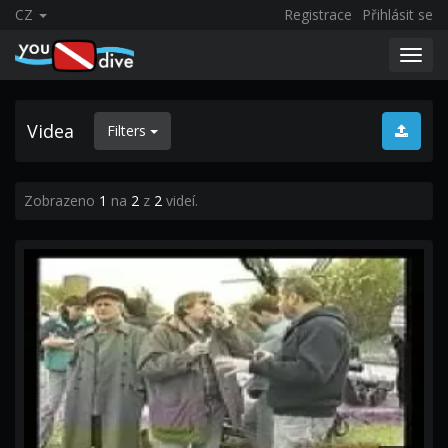
CZ
Registrace
Přihlásit se
Toggl
navig
Videa
Filters
Zobrazeno
1
na
2
z
2
videí.