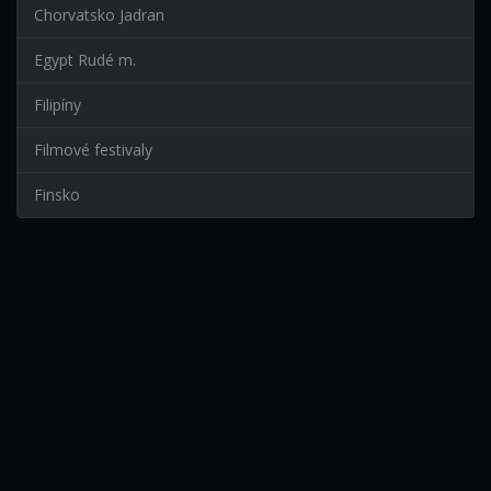
Chorvatsko Jadran
Egypt Rudé m.
Filipíny
Filmové festivaly
Finsko