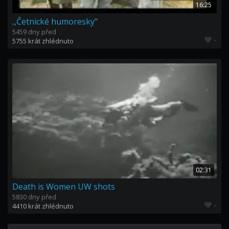
16:25
,,Četnické humoresky"
5459 dny před
-
5755 krát zhlédnuto
02:31
Death is Women UW shots
5830 dny před
-
4410 krát zhlédnuto