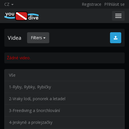
CZ
Registrace
Přihlásit se
Toggl
navig
Videa
Filters
Žádné video.
Vše
1-Ryby, Rybky, Rybičky
2-Vraky lodí, ponorek a letadel
3-Freediving a šnorchlování
4-Jeskyně a prolejzačky