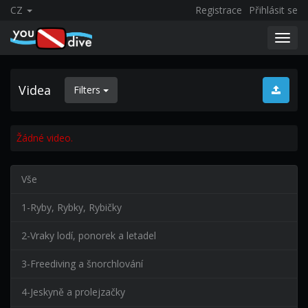
CZ
Registrace
Přihlásit se
Toggl
navig
Videa
Filters
Žádné video.
Vše
1-Ryby, Rybky, Rybičky
2-Vraky lodí, ponorek a letadel
3-Freediving a šnorchlování
4-Jeskyně a prolejzačky