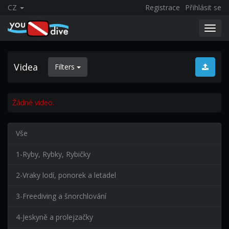
CZ
Registrace
Přihlásit se
Toggl
navig
Videa
Filters
Žádné video.
Vše
1-Ryby, Rybky, Rybičky
2-Vraky lodí, ponorek a letadel
3-Freediving a šnorchlování
4-Jeskyně a prolejzačky