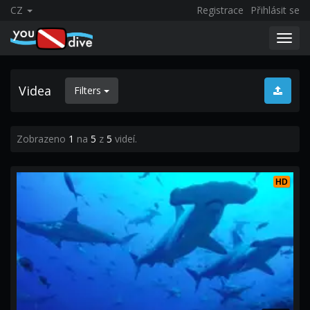
CZ
Registrace
Přihlásit se
Toggl
navig
Videa
Filters
Zobrazeno
1
na
5
z
5
videí.
HD