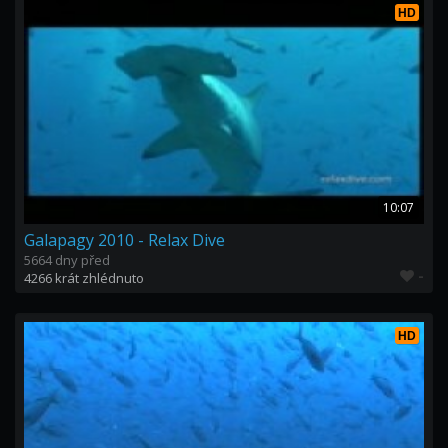
HD
10:07
Galapagy 2010 - Relax Dive
5664 dny před
-
4266 krát zhlédnuto
HD