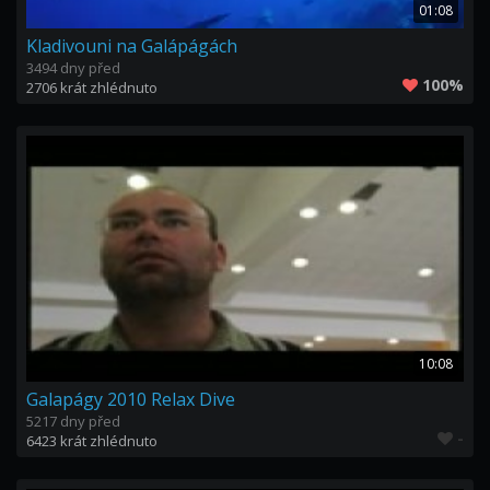
01:08
Kladivouni na Galápágách
3494 dny před
100%
2706 krát zhlédnuto
10:08
Galapágy 2010 Relax Dive
5217 dny před
-
6423 krát zhlédnuto