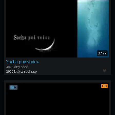
27:29
Socha pod vodou
4878 dny před
-
2956 krát zhlédnuto
HD