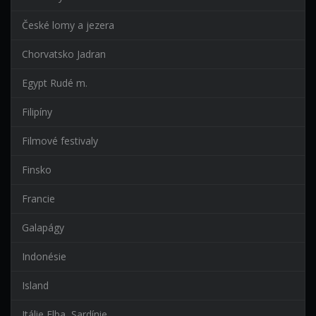
České lomy a jezera
Chorvatsko Jadran
Egypt Rudé m.
Filipíny
Filmové festivaly
Finsko
Francie
Galapágy
Indonésie
Island
Itálie Elba, Sardínie