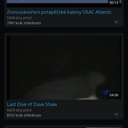
05:13
Znovuzanoření potápěčské kabiny OSAC Atlantic
5928 dny před
-
7997 krát zhlédnuto
04:06
Last Dive of Dave Shaw
6429 dny před
-
8101 krát zhlédnuto