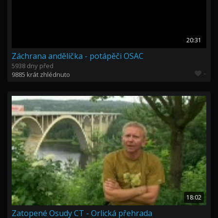
20:31
Záchrana andělíčka - potápěči OSAC
5938 dny před
-
9885 krát zhlédnuto
18:02
Zatopené Osudy CT - Orlická přehrada