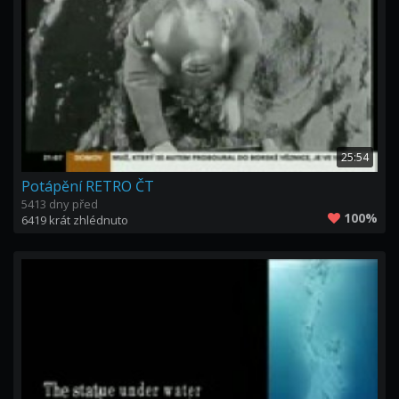
25:54
Potápění RETRO ČT
5413 dny před
100%
6419 krát zhlédnuto