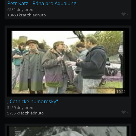
Petr Katz - Rána pro Aqualung
6531 dny před
-
10463 krát zhlédnuto
16:25
,,Četnické humoresky"
5459 dny před
-
5755 krát zhlédnuto