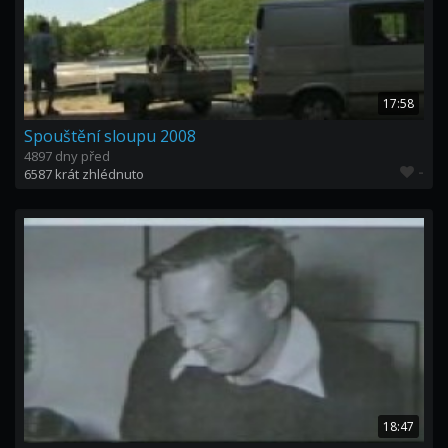
17:58
Spouštění sloupu 2008
4897 dny před
-
6587 krát zhlédnuto
18:47