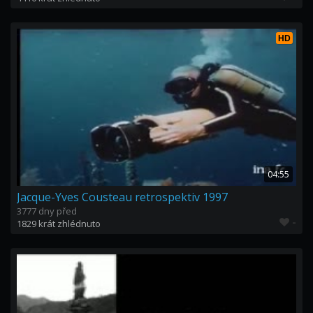
HD
04:55
Jacque-Yves Cousteau retrospektiv 1997
3777 dny před
-
1829 krát zhlédnuto