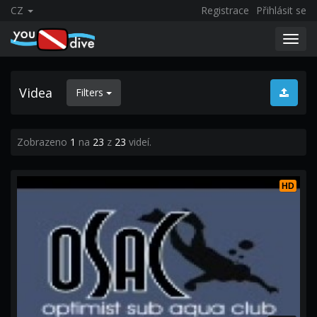
CZ
Registrace
Přihlásit se
Toggl
navig
Videa
Filters
Zobrazeno
1
na
23
z
23
videí.
HD