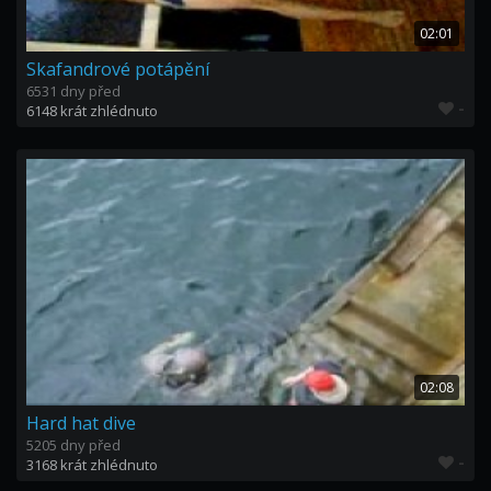
02:01
Skafandrové potápění
6531 dny před
-
6148 krát zhlédnuto
02:08
Hard hat dive
5205 dny před
-
3168 krát zhlédnuto