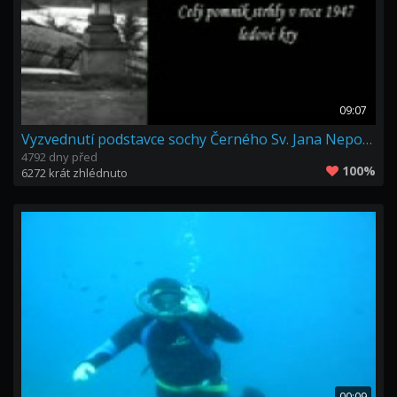
09:07
Vyzvednutí podstavce sochy Černého Sv. Jana Nepomuckého
4792 dny před
100%
6272 krát zhlédnuto
00:09