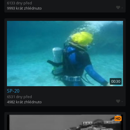
6133 dny před
-
9993 krát zhlédnuto
00:30
SP-20
6531 dny před
-
4982 krát zhlédnuto
HD