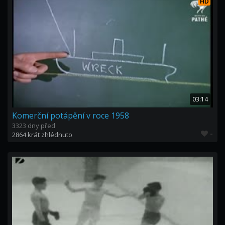
HD
03:14
Komerční potápění v roce 1958
3323 dny před
-
2864 krát zhlédnuto