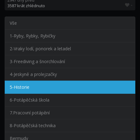
2947 dny před
-
3587 krát zhlédnuto
Vše
1-Ryby, Rybky, Rybičky
2-Vraky lodí, ponorek a letadel
3-Freediving a šnorchlování
4-Jeskyně a prolejzačky
5-Historie
6-Potápěčská škola
7.Pracovní potápění
8-Potápěčská technika
Bermudy