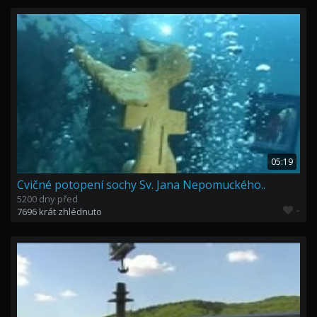
05:19
Cvičné potopení sochy Sv. Jana Nepomuckého..
5200 dny před
-
7696 krát zhlédnuto