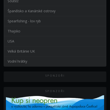
Soutěž
Španělsko a Kanárské ostrovy
Spearfishing - lov ryb
Thajsko
USA
Velká Británie UK
Vodní hrátky
SPONZOŘI
SPONZOŘI