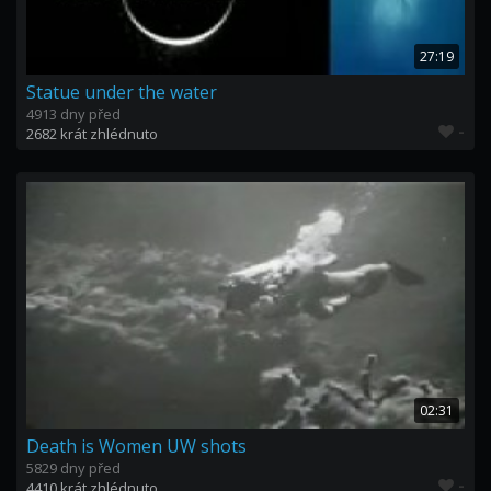
27:19
Statue under the water
4913 dny před
-
2682 krát zhlédnuto
02:31
Death is Women UW shots
5829 dny před
-
4410 krát zhlédnuto