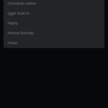
Chorvatsko Jadran
Egypt Rudé m.
Filipíny
Filmové festivaly
Finsko