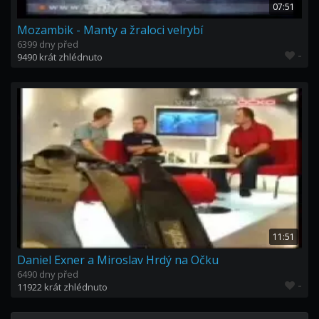
07:51
Mozambik - Manty a žraloci velrybí
6399 dny před
-
9490 krát zhlédnuto
11:51
Daniel Exner a Miroslav Hrdý na Očku
6490 dny před
-
11922 krát zhlédnuto