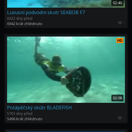
02:40
Luxusní podvodní skutr SEABOB F7
6322 dny před
-
6942 krát zhlédnuto
HD
02:08
Potápěčský skútr BLADEFISH
5701 dny před
-
5496 krát zhlédnuto