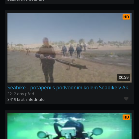
HD
00:59
Seabike - potápění s podvodním kolem Seabike v Akaba resort
3212 dny před
-
3419 krát zhlédnuto
HD