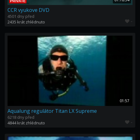
PRIVATE
CCR vyukove DVD
4501 dny před
-
2435 krát zhlédnuto
01:57
Aqualung regulátor Titan LX Supreme
6218 dny před
-
4844 krát zhlédnuto