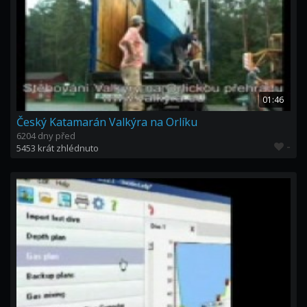
01:46
Český Katamarán Valkýra na Orlíku
6204 dny před
-
5453 krát zhlédnuto