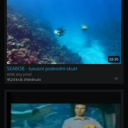
03:30
SEABOB - luxusní podvodní skutr
6365 dny před
-
9524 krát zhlédnuto