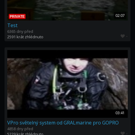
02:07
PRIVATE
Test
6365 dny před
-
2591 krát zhlédnuto
03:41
VPro světelný system od GRALmarine pro GOPRO
4858 dny před
-
5229 krát zhlédnuto