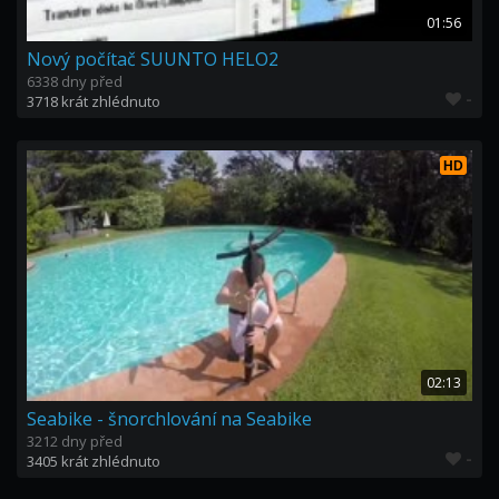
01:56
Nový počítač SUUNTO HELO2
6338 dny před
-
3718 krát zhlédnuto
HD
02:13
Seabike - šnorchlování na Seabike
3212 dny před
-
3405 krát zhlédnuto