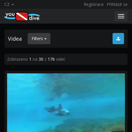
CZ
Registrace
Přihlásit se
Toggl
navig
Videa
Filters
Zobrazeno
1
na
30
z
176
videí.