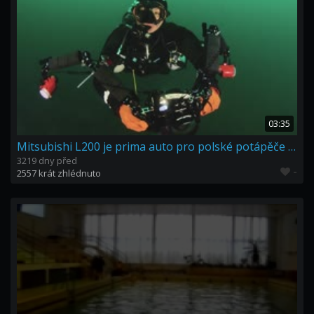
03:35
Mitsubishi L200 je prima auto pro polské potápěče :-)
3219 dny před
-
2557 krát zhlédnuto