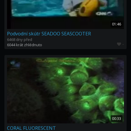
01:46
Podvodní skútr SEADOO SEASCOOTER
6468 dny před
-
6044 krát zhlédnuto
00:33
CORAL FLUORESCENT