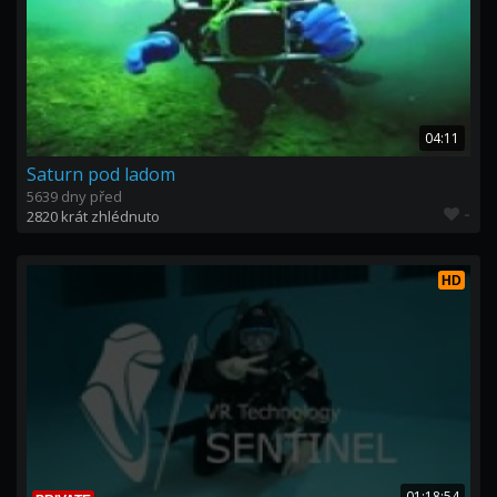
04:11
Saturn pod ladom
5639 dny před
-
2820 krát zhlédnuto
HD
01:18:54