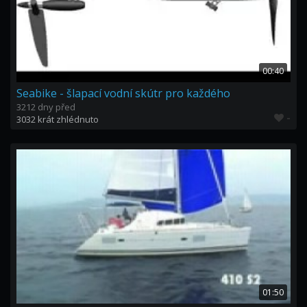
00:40
Seabike - šlapací vodní skútr pro každého
3212 dny před
-
3032 krát zhlédnuto
01:50