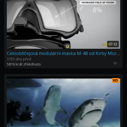
07:32
Celoobličejová modulární maska M-48 od Kirby Morgan
3755 dny před
-
5816 krát zhlédnuto
HD