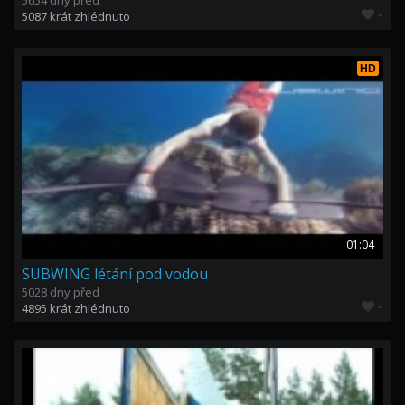
5654 dny před
-
5087 krát zhlédnuto
HD
01:04
SUBWING létání pod vodou
5028 dny před
-
4895 krát zhlédnuto