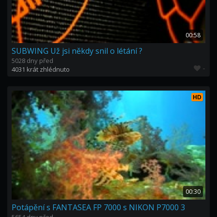
00:58
SUBWING Už jsi někdy snil o létání ?
5028 dny před
-
4031 krát zhlédnuto
HD
00:30
Potápění s FANTASEA FP 7000 s NIKON P7000 3