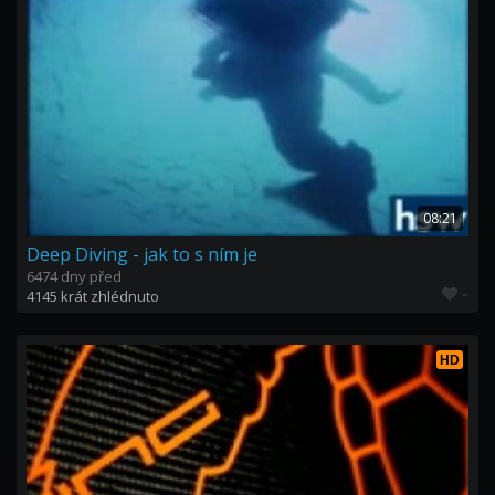
08:21
Deep Diving - jak to s ním je
6474 dny před
-
4145 krát zhlédnuto
HD