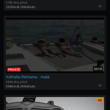
5785 dny před
-
2328 krát zhlédnuto
03:14
PRIVATE
Valhalla Reklama - malá
5844 dny před
-
5946 krát zhlédnuto
HD