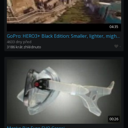
04:35
GoPro: HERO3+ Black Edition: Smaller, lighter, mightier still.
4633 dny před
-
3186 krát zhlédnuto
00:26