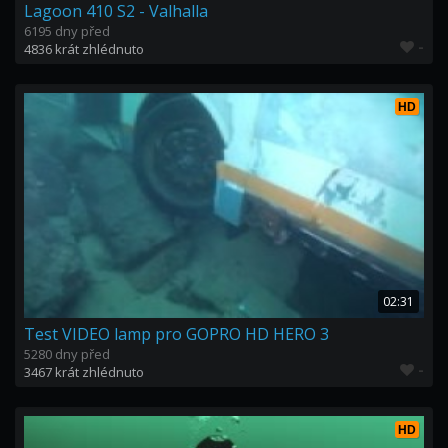
Lagoon 410 S2 - Valhalla
6195 dny před
-
4836 krát zhlédnuto
HD
02:31
Test VIDEO lamp pro GOPRO HD HERO 3
5280 dny před
-
3467 krát zhlédnuto
HD