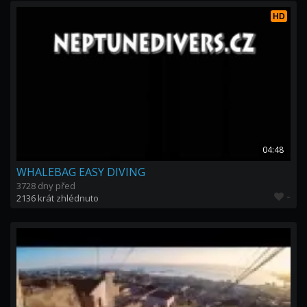
HD
04:48
WHALEBAG EASY DIVING
3728 dny před
-
2136 krát zhlédnuto