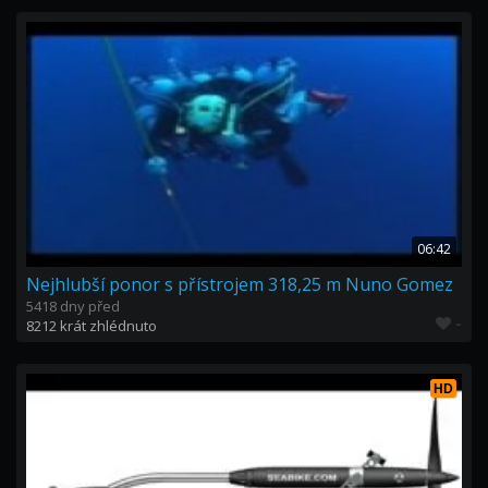
06:42
Nejhlubší ponor s přístrojem 318,25 m Nuno Gomez
5418 dny před
-
8212 krát zhlédnuto
HD