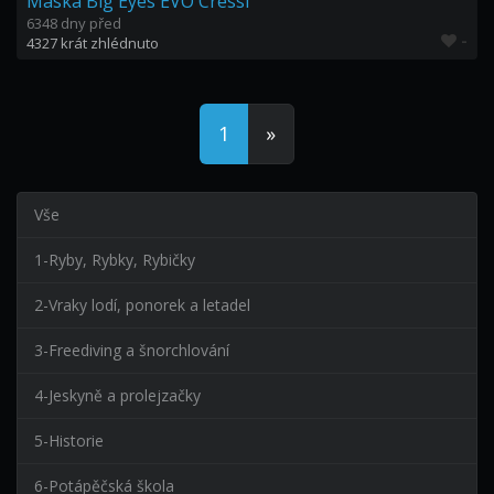
Maska Big Eyes EVO Cressi
6348 dny před
-
4327 krát zhlédnuto
1
»
Vše
1-Ryby, Rybky, Rybičky
2-Vraky lodí, ponorek a letadel
3-Freediving a šnorchlování
4-Jeskyně a prolejzačky
5-Historie
6-Potápěčská škola