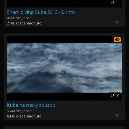
13:11
Shark diving Cuba 2013 - Lichtik
4500 dny před
-
2186 krát zhlédnuto
HD
48:10
Kuba na ruský způsob
5544 dny před
-
8436 krát zhlédnuto