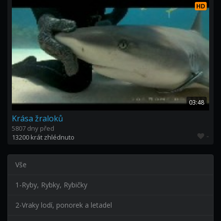
HD
03:48
Krása žraloků
5807 dny před
-
13200 krát zhlédnuto
Vše
1-Ryby, Rybky, Rybičky
2-Vraky lodí, ponorek a letadel