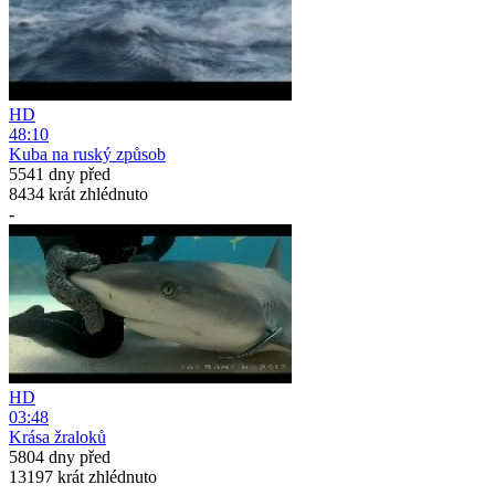
HD
48:10
Kuba na ruský způsob
5541 dny před
8434 krát zhlédnuto
-
HD
03:48
Krása žraloků
5804 dny před
13197 krát zhlédnuto