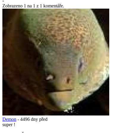
-
Zobrazeno
1
na
1
z
1
komentáře.
Demon
-
4496 dny před
super !