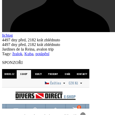
lichtag
4497 dny před
,
2182
krát zhlédnuto
4497 dny před
,
2182
krát zhlédnuto
Jardines de la Reina, avalon trip
Tagy:
žralok
,
Kuba
,
potápění
SPONZOŘI