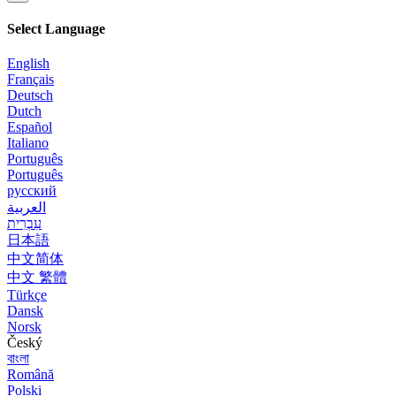
Select Language
English
Français
Deutsch
Dutch
Español
Italiano
Português
Português
русский
العربية
עִבְרִית
日本語
中文简体
中文 繁體
Türkçe
Dansk
Norsk
Český
বাংলা
Română
Polski