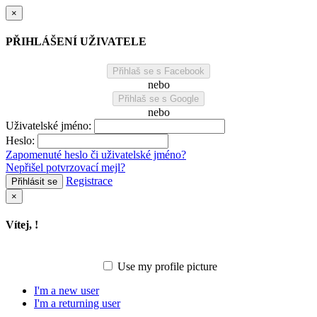
×
PŘIHLÁŠENÍ UŽIVATELE
Přihlaš se s Facebook
nebo
Přihlaš se s Google
nebo
Uživatelské jméno:
Heslo:
Zapomenuté heslo či uživatelské jméno?
Nepřišel potvrzovací mejl?
Registrace
Přihlásit se
×
Vítej,
!
Use my profile picture
I'm a new user
I'm a returning user