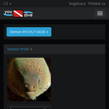
CZ
Registrace
Přihlásit se
Toggl
navig
Demon RYCHLÝ SKOK
Demon Profil