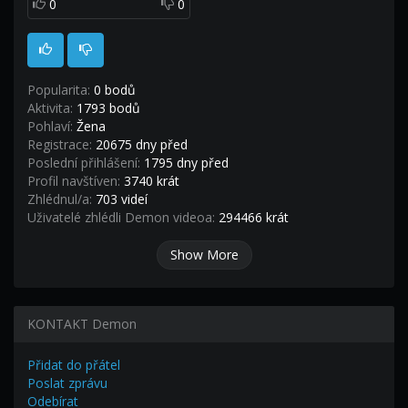
0
0
Popularita:
0 bodů
Aktivita:
1793 bodů
Pohlaví:
Žena
Registrace:
20675 dny před
Poslední přihlášení:
1795 dny před
Profil navštíven:
3740 krát
Zhlédnul/a:
703 videí
Uživatelé zhlédli Demon videoa:
294466 krát
Show More
KONTAKT Demon
Přidat do přátel
Poslat zprávu
Odebírat