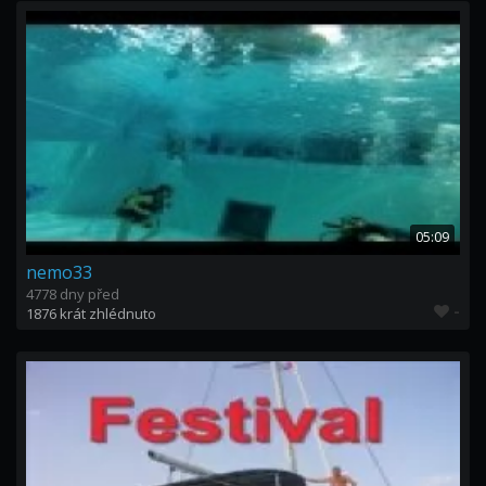
05:09
nemo33
4778 dny před
-
1876 krát zhlédnuto