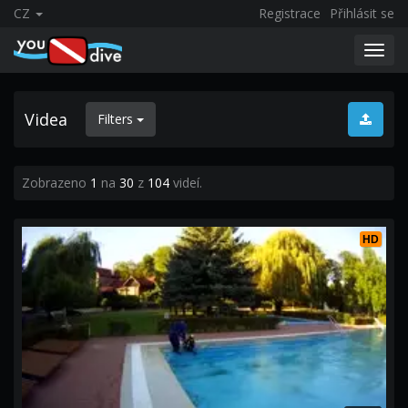
CZ
Registrace
Přihlásit se
Toggl
navig
Videa
Filters
Zobrazeno
1
na
30
z
104
videí.
HD