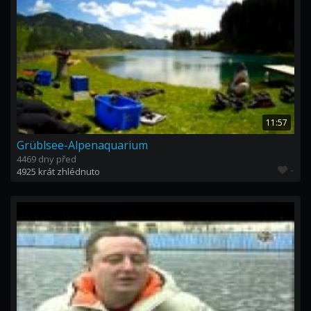
11:57
Grüblsee-Alpenaquarium
4469 dny před
-
4925 krát zhlédnuto