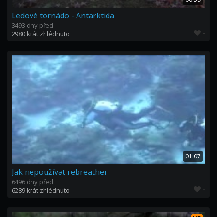
Ledové tornádo - Antarktida
3493 dny před
-
2980 krát zhlédnuto
01:07
Jak nepoužívat rebreather
6496 dny před
-
6289 krát zhlédnuto