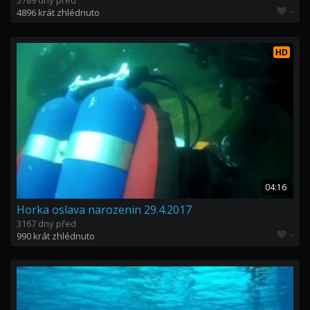
5789 dny před
-
4896 krát zhlédnuto
HD
04:16
Horka oslava narozenin 29.4.2017
3167 dny před
-
990 krát zhlédnuto