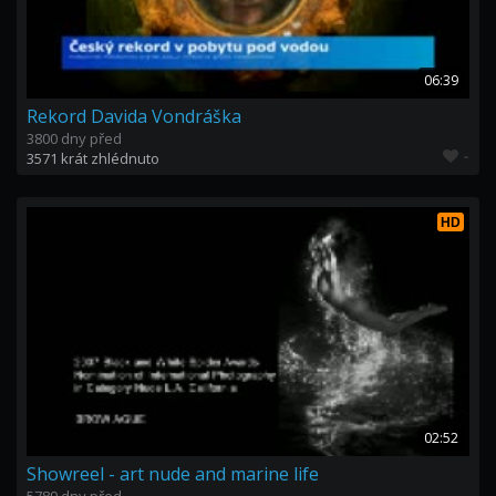
06:39
Rekord Davida Vondráška
3800 dny před
-
3571 krát zhlédnuto
HD
02:52
Showreel - art nude and marine life