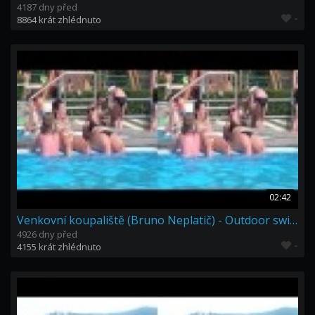
4187 dny před
-
8864 krát zhlédnuto
02:42
Venkovní koupaliště (Bruno Neplatič) - Outdoor swimming pool 3D
4926 dny před
-
4155 krát zhlédnuto