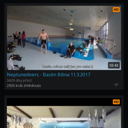
HD
03:43
Neptunedivers - Bazén Bílina 11.3.2017
3429 dny před
-
2935 krát zhlédnuto
HD