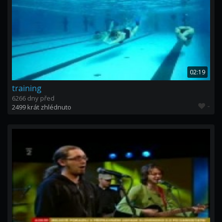
02:19
training
6266 dny před
-
2499 krát zhlédnuto