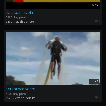
05:40
Jsi jako mrtvola
5585 dny před
-
3162 krát zhlédnuto
01:20
Létání nad vodou
6401 dny před
-
15206 krát zhlédnuto