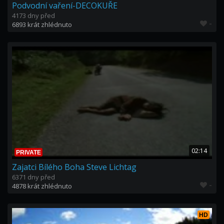
Podvodní vaření-DECOKUŘE
4173 dny před
-
6893 krát zhlédnuto
02:14
PRIVATE
Zajatci Bílého Boha Steve Lichtag
6371 dny před
-
4878 krát zhlédnuto
HD