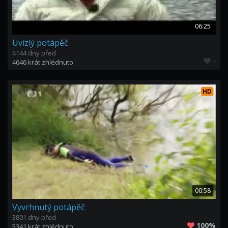
06:25
Uvízlý potápěč
4144 dny před
-
4646 krát zhlédnuto
HD
00:58
Vyvrhnutý potápěč
3801 dny před
100%
5341 krát zhlédnuto