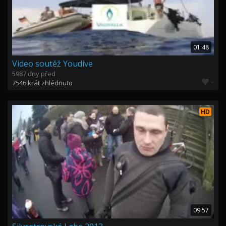
01:48
Video soutěž Youdive
5987 dny před
-
7546 krát zhlédnuto
HD
09:57