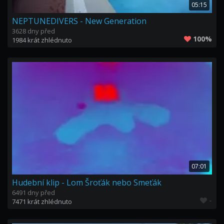
05:15
NEPTUNEDIVERS - New Generation
3628 dny před
100%
1984 krát zhlédnuto
07:01
Hudební klip - Lom Šroťák nebo Smeťák
6491 dny před
-
7471 krát zhlédnuto