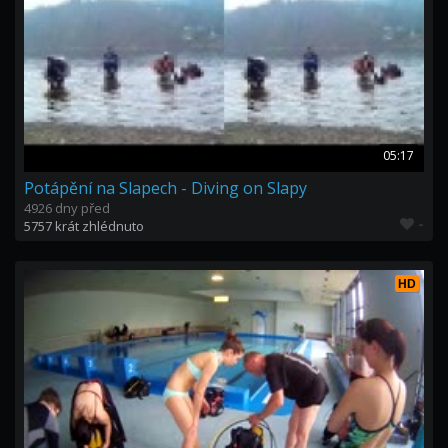
05:17
Potápění na Slapech - Diving on Slapy
4926 dny před
-
5757 krát zhlédnuto
HD