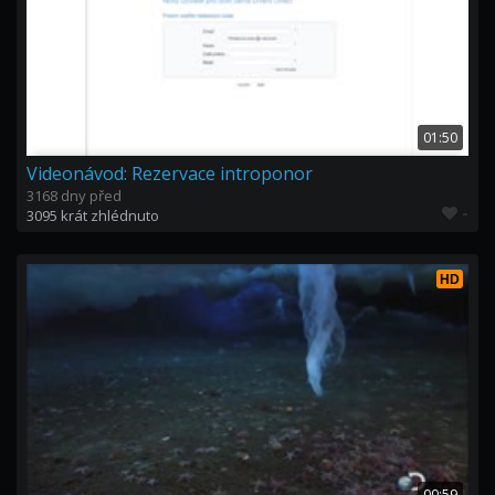
01:50
Videonávod: Rezervace introponor
3168 dny před
-
3095 krát zhlédnuto
HD
00:59