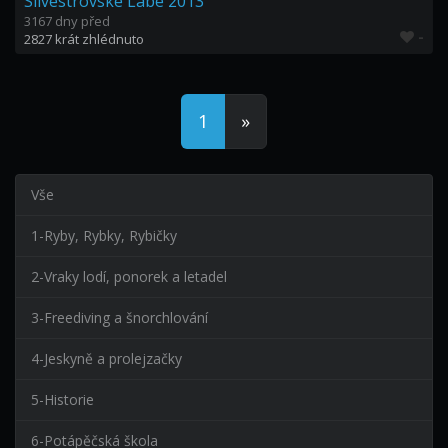
Silvestrovské Labe 2013
3167 dny před
-
2827 krát zhlédnuto
1
»
Vše
1-Ryby, Rybky, Rybičky
2-Vraky lodí, ponorek a letadel
3-Freediving a šnorchlování
4-Jeskyně a prolejzačky
5-Historie
6-Potápěčská škola