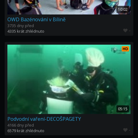
10:02
OWD Bazénování v Bílině
3735 dny před
-
4335 krát zhlédnuto
HD
05:15
Podvodní vaření-DECOŠPAGETY
4166 dny před
-
6579 krát zhlédnuto