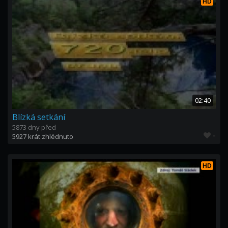
HD
02:40
Blízká setkání
5873 dny před
-
5927 krát zhlédnuto
HD