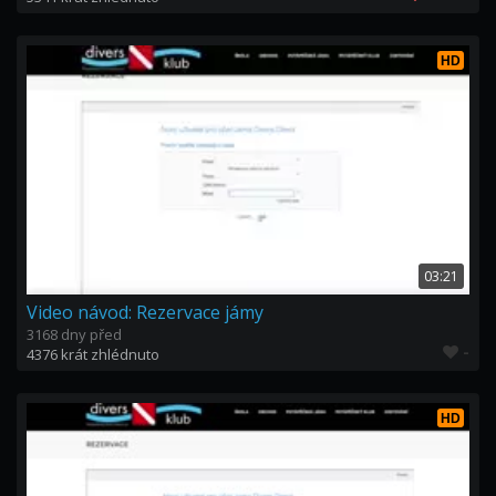
HD
03:21
Video návod: Rezervace jámy
3168 dny před
-
4376 krát zhlédnuto
HD