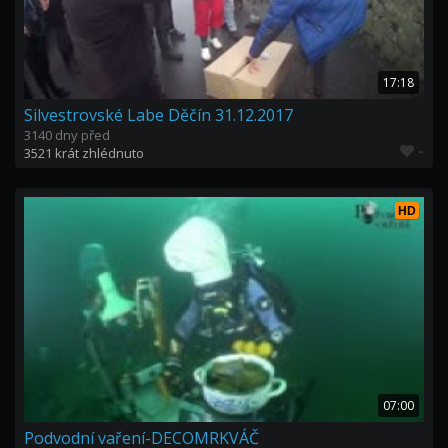
17:18
Silvestrovské Labe Děčín 31.12.2017
3140 dny před
-
3521 krát zhlédnuto
HD
07:00
Podvodní vaření-DECOMRKVÁČ