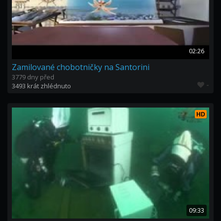
02:26
Zamilované chobotničky na Santorini
3779 dny před
-
3493 krát zhlédnuto
HD
09:33