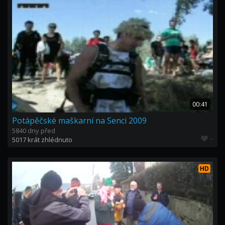
00:41
Potápěčské maškarní na Senci 2009
5840 dny před
-
5017 krát zhlédnuto
HD