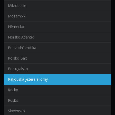
Mikronesie
Mozambik
Německo
Norsko Atlantik
Podvodní erotika
Polsko Balt
Portugalsko
Rakouská jezera a lomy
Řecko
Rusko
Slovensko