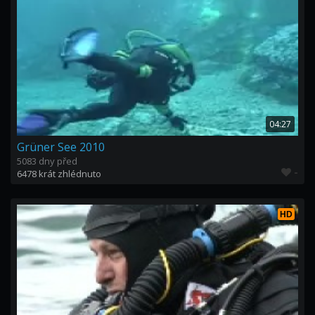
04:27
Grüner See 2010
5083 dny před
-
6478 krát zhlédnuto
HD