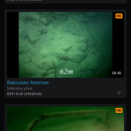
HD
08:48
Rakousko Attersee
5964 dny před
-
6341 krát zhlédnuto
HD