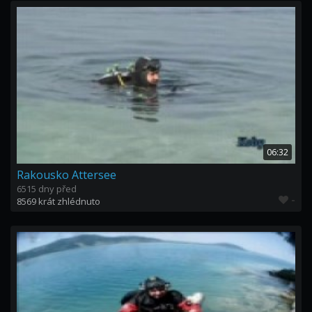
06:32
Rakousko Attersee
6515 dny před
-
8569 krát zhlédnuto