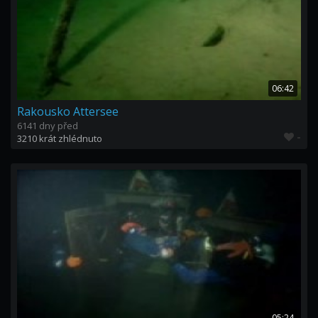
06:42
Rakousko Attersee
6141 dny před
-
3210 krát zhlédnuto
05:24