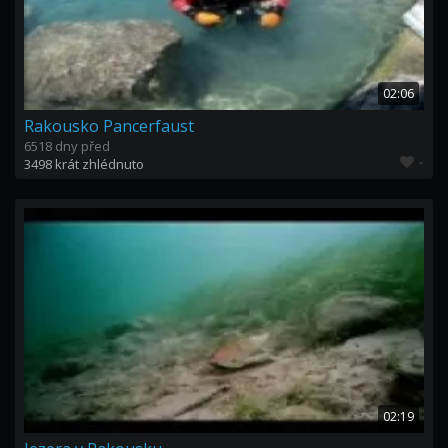
02:06
Rakousko Pancerfaust
6518 dny před
-
3498 krát zhlédnuto
02:19