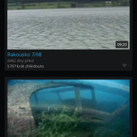
09:20
Rakousko 7/08
6462 dny před
-
5707 krát zhlédnuto