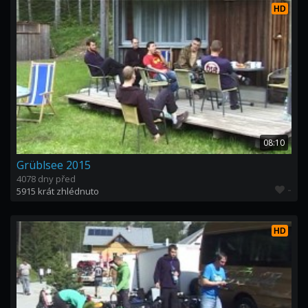
HD
08:10
Grüblsee 2015
4078 dny před
-
5915 krát zhlédnuto
HD