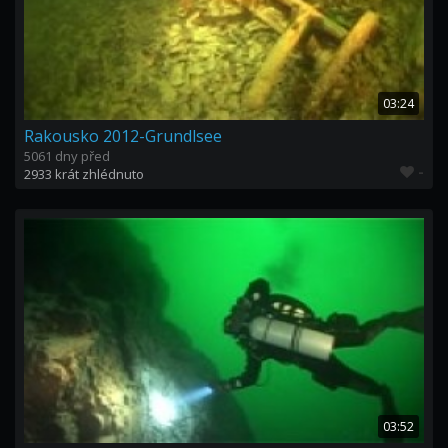
03:24
Rakousko 2012-Grundlsee
5061 dny před
-
2933 krát zhlédnuto
03:52