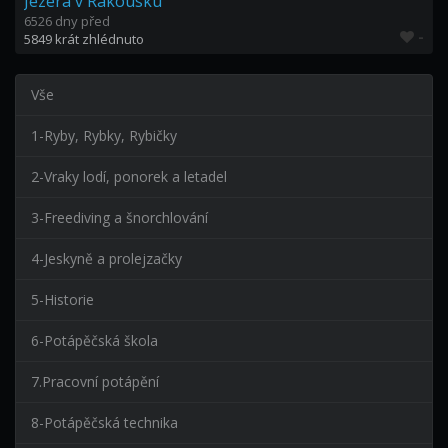
Jezera v Rakousku
6526 dny před
-
5849 krát zhlédnuto
Vše
1-Ryby, Rybky, Rybičky
2-Vraky lodí, ponorek a letadel
3-Freediving a šnorchlování
4-Jeskyně a prolejzačky
5-Historie
6-Potápěčská škola
7.Pracovní potápění
8-Potápěčská technika