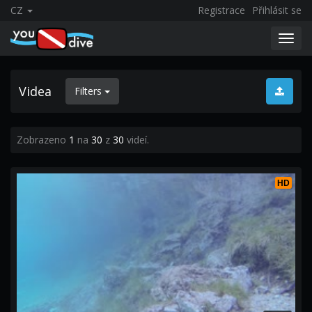
CZ
Registrace
Přihlásit se
Toggl
navig
Videa
Filters
Zobrazeno
1
na
30
z
30
videí.
HD