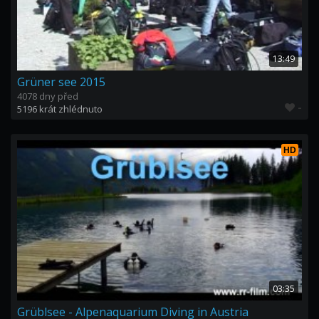
13:49
Grüner see 2015
4078 dny před
-
5196 krát zhlédnuto
HD
03:35
Grüblsee - Alpenaquarium Diving in Austria