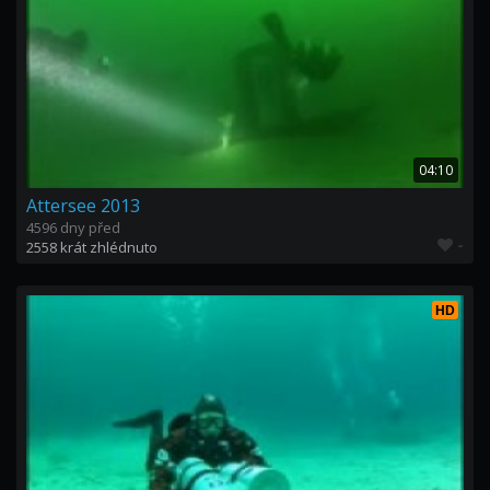
04:10
Attersee 2013
4596 dny před
-
2558 krát zhlédnuto
HD