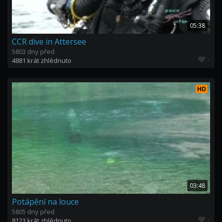
05:38
CCR dive in Attersee
5803 dny před
-
4881 krát zhlédnuto
HD
03:48
Potápění na louce
5805 dny před
-
8123 krát zhlédnuto