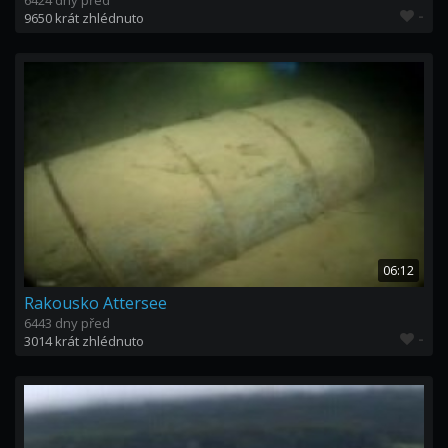
6424 dny před
-
9650 krát zhlédnuto
06:12
Rakousko Attersee
6443 dny před
-
3014 krát zhlédnuto