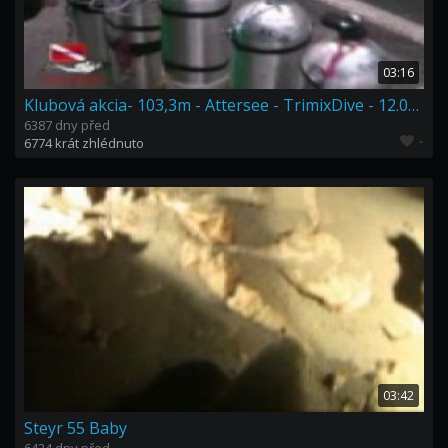
03:16
Klubová akcia- 103,3m - Attersee - TrimixDive - 12.01.2008
6387 dny před
-
6774 krát zhlédnuto
03:42
Steyr 55 Baby