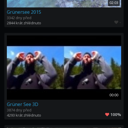
02:03
Grünersee 2015
3342 dny před
-
2844 krát zhlédnuto
00:00
Grüner See 3D
3874 dny před
100%
4293 krát zhlédnuto