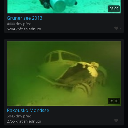
03:09
Grüner see 2013
4600 dny před
-
5284 krát zhlédnuto
05:30
Rakousko Mondsse
5045 dny před
-
2755 krát zhlédnuto