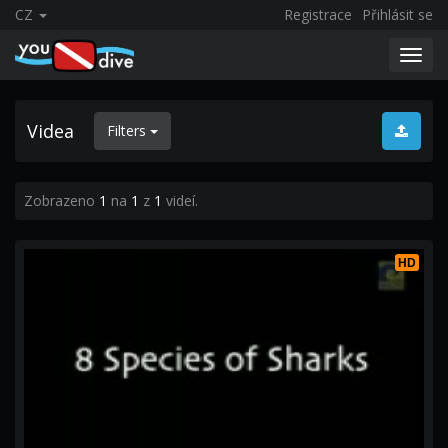
CZ
Registrace
Přihlásit se
Toggl
navig
Videa
Filters
Zobrazeno
1
na
1
z
1
videí.
HD