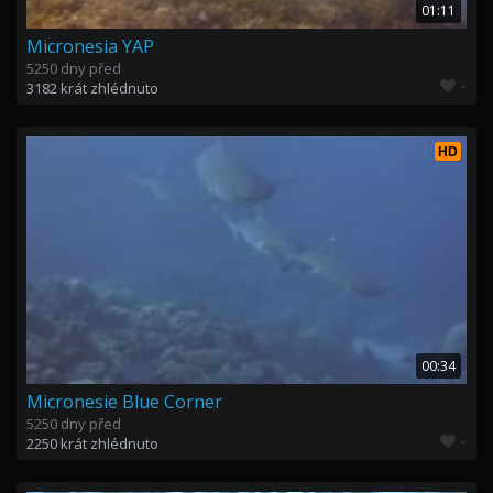
01:11
Micronesia YAP
5250 dny před
-
3182 krát zhlédnuto
HD
00:34
Micronesie Blue Corner
5250 dny před
-
2250 krát zhlédnuto