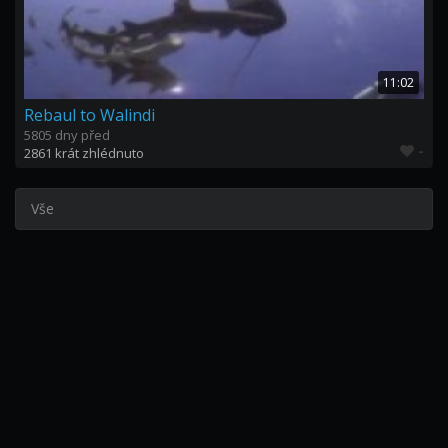
11:02
Rebaul to Walindi
5805 dny před
-
2861 krát zhlédnuto
Vše