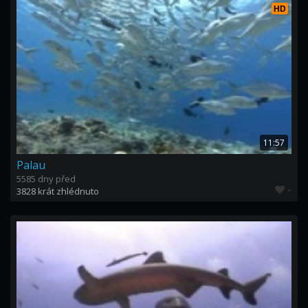
HD
11:57
Palau
5585 dny před
-
3828 krát zhlédnuto