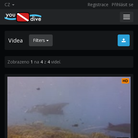
CZ
Registrace
Přihlásit se
Toggl
navig
Videa
Filters
Zobrazeno
1
na
4
z
4
videí.
HD