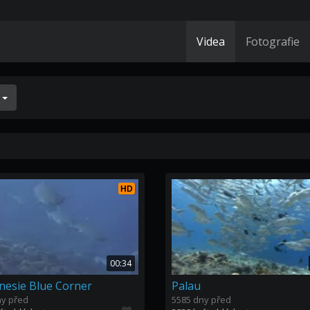
Videa
Fotografie
í
HD
00:34
nesie Blue Corner
Palau
ny před
5585 dny před