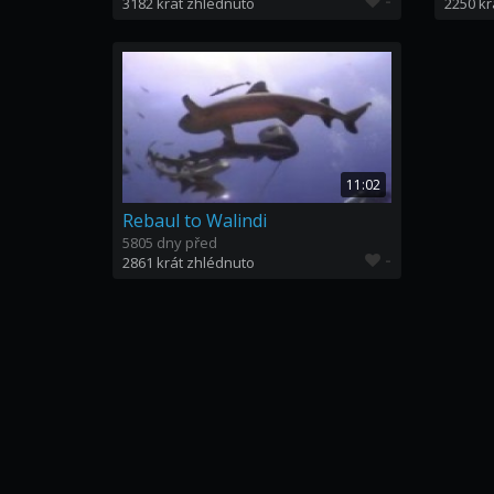
-
3182 krát zhlédnuto
2250 kr
11:02
Rebaul to Walindi
5805 dny před
-
2861 krát zhlédnuto