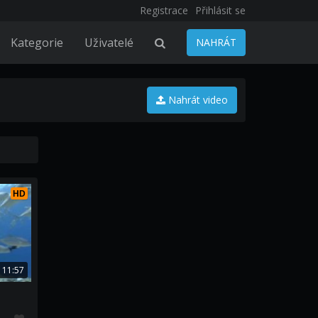
Registrace
Přihlásit se
Kategorie
Uživatelé
NAHRÁT
Nahrát video
HD
11:57