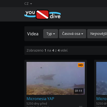
CZ
Videa
Typ
Časová osa
Nejnovějš
Zobrazeno
1
na
4
z
4
videí.
HD
01:11
Micronesia YAP
Micro
5250 dny před
5250 d