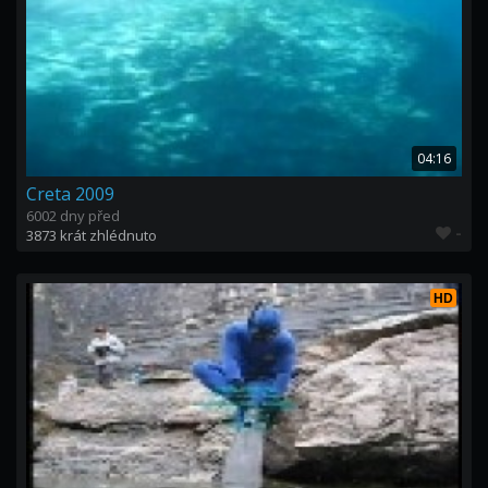
04:16
Creta 2009
6002 dny před
-
3873 krát zhlédnuto
HD