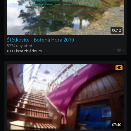
06:12
Štětkovice - Bořená Hora 2010
5774 dny před
-
6113 krát zhlédnuto
HD
07:40