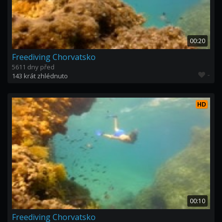
00:20
Freediving Chorvatsko
5611 dny před
-
143 krát zhlédnuto
HD
00:10
Freediving Chorvatsko