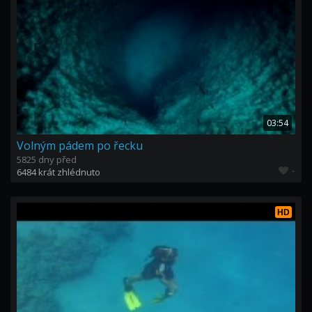
03:54
Volným pádem po řecku
5825 dny před
-
6484 krát zhlédnuto
HD