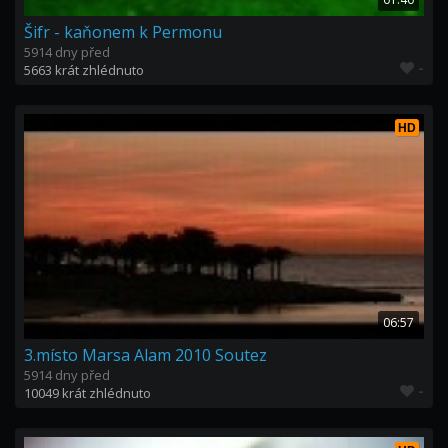
Šifr - kaňonem k Permonu
5914 dny před
-
5663 krát zhlédnuto
HD
06:57
3.místo Marsa Alam 2010 Soutez
5914 dny před
-
10049 krát zhlédnuto