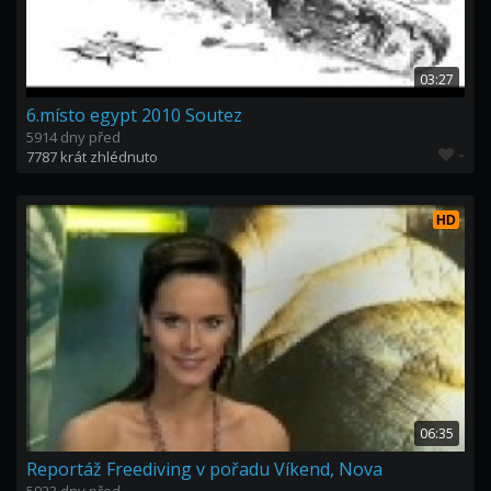
03:27
6.místo egypt 2010 Soutez
5914 dny před
-
7787 krát zhlédnuto
HD
06:35
Reportáž Freediving v pořadu Víkend, Nova