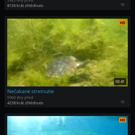
5923 dny před
-
8136 krát zhlédnuto
HD
03:41
Nečakané stretnutie
5960 dny před
-
4238 krát zhlédnuto
HD