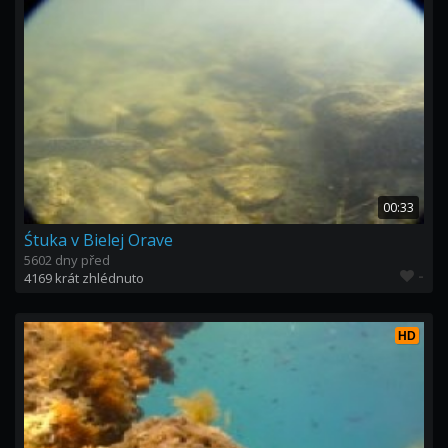
00:33
Śtuka v Bielej Orave
5602 dny před
-
4169 krát zhlédnuto
HD