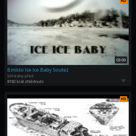
HD
03:00
8.místo Ice Ice Baby Soutez
5914 dny před
-
8182 krát zhlédnuto
HD