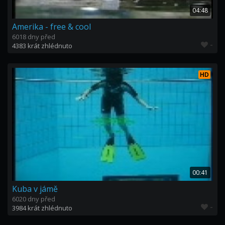
04:48
Amerika - free & cool
6018 dny před
-
4383 krát zhlédnuto
HD
00:41
Kuba v jámě
6020 dny před
-
3984 krát zhlédnuto