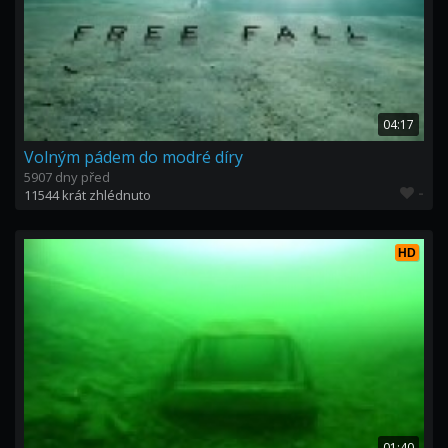
04:17
Volným pádem do modré díry
5907 dny před
-
11544 krát zhlédnuto
HD
01:40