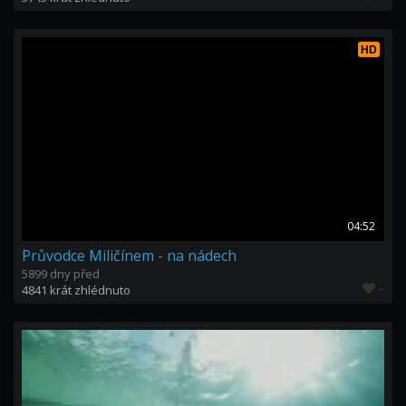
HD
04:52
Průvodce Miličínem - na nádech
5899 dny před
-
4841 krát zhlédnuto