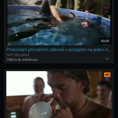
00:00
Překonání přírodních zákonů v potápění na jeden nádech
5677 dny před
-
7082 krát zhlédnuto
HD