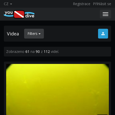
CZ
Registrace
Přihlásit se
Toggl
navig
Videa
Filters
Zobrazeno
61
na
90
z
112
videí.