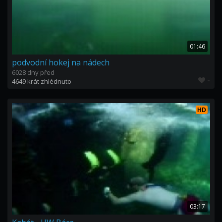
01:46
podvodní hokej na nádech
6028 dny před
-
4649 krát zhlédnuto
HD
03:17