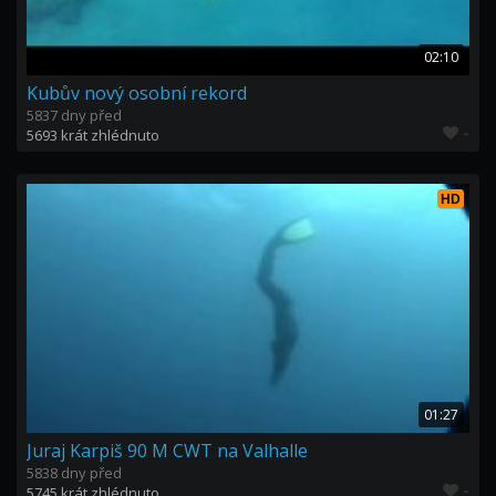
02:10
Kubův nový osobní rekord
5837 dny před
-
5693 krát zhlédnuto
HD
01:27
Juraj Karpiš 90 M CWT na Valhalle
5838 dny před
-
5745 krát zhlédnuto