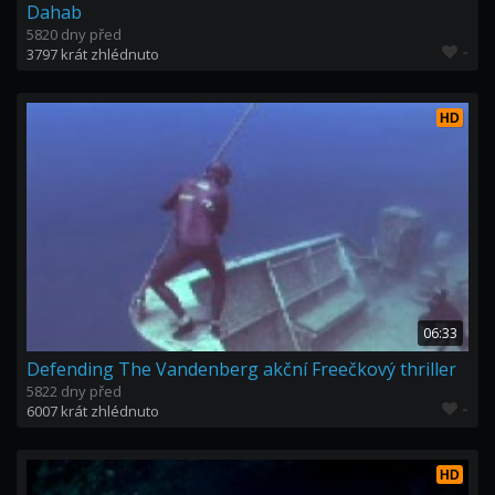
Dahab
5820 dny před
-
3797 krát zhlédnuto
HD
06:33
Defending The Vandenberg akční Freečkový thriller
5822 dny před
-
6007 krát zhlédnuto
HD