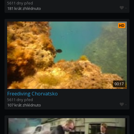
5611 dny před
-
181 krát zhlédnuto
HD
00:17
Freediving Chorvatsko
5611 dny před
-
107 krát zhlédnuto