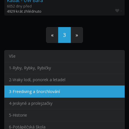
Kabát - UW Bára
6052 dny před
-
4929 krát zhlédnuto
«
3
»
Vše
1-Ryby, Rybky, Rybičky
2-Vraky lodí, ponorek a letadel
3-Freediving a šnorchlování
4-Jeskyně a prolejzačky
5-Historie
6-Potápěčská škola