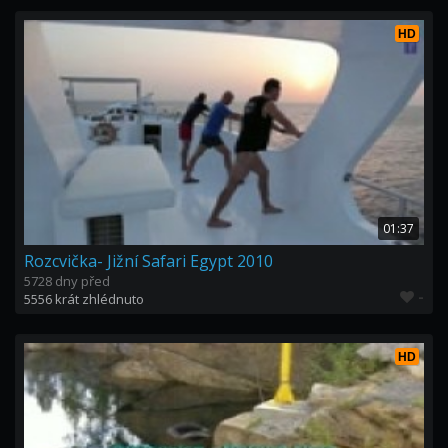
HD
01:37
Rozcvička- Jižní Safari Egypt 2010
5728 dny před
-
5556 krát zhlédnuto
HD