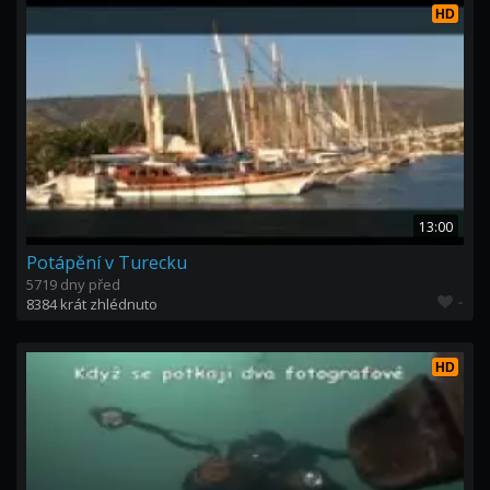
HD
13:00
Potápění v Turecku
5719 dny před
-
8384 krát zhlédnuto
HD