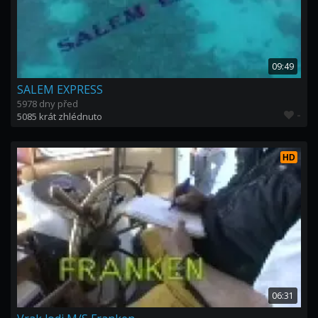
09:49
SALEM EXPRESS
5978 dny před
-
5085 krát zhlédnuto
HD
06:31