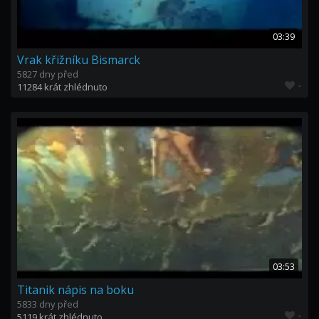
03:39
Vrak křižníku Bismarck
5827 dny před
-
11284 krát zhlédnuto
03:53
Titanik nápis na boku
5833 dny před
-
5119 krát zhlédnuto