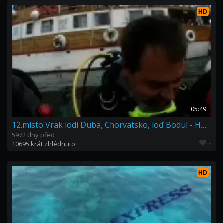
HD
05:49
12.místo Vrak lodi Duba, Chorvatsko, loď Bodul - HD SOUTEZ
5972 dny před
-
10695 krát zhlédnuto
HD