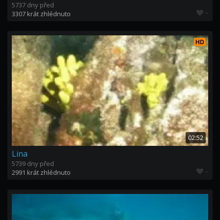
5737 dny před
-
3307 krát zhlédnuto
HD
02:52
Lina
5739 dny před
-
2991 krát zhlédnuto