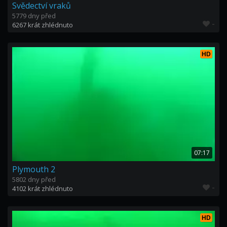
Svědectví vraků
5779 dny před
-
6267 krát zhlédnuto
HD
07:17
Plymouth 2
5802 dny před
-
4102 krát zhlédnuto
HD