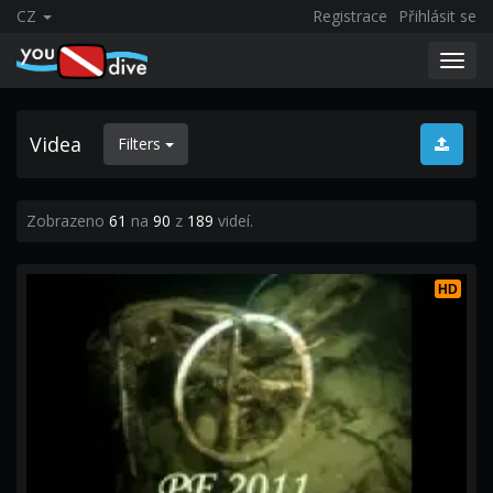
CZ
Registrace
Přihlásit se
Toggl
navig
Videa
Filters
Zobrazeno
61
na
90
z
189
videí.
HD