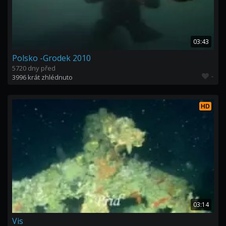
03:43
Polsko -Grodek 2010
5720 dny před
-
3996 krát zhlédnuto
HD
03:14
Vis