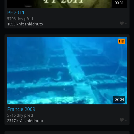
00:31
PF 2011
5706 dny před
-
1853 krát zhlédnuto
HD
03:04
Francie 2009
5716 dny před
-
2317 krát zhlédnuto