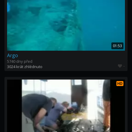
01:53
Argo
5740 dny před
-
3024 krát zhlédnuto
HD