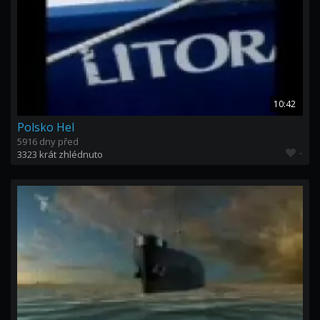
10:42
Polsko Hel
5916 dny před
-
3323 krát zhlédnuto