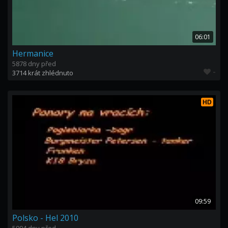
06:01
Hermanice
5878 dny před
-
3714 krát zhlédnuto
HD
09:59
Polsko - Hel 2010