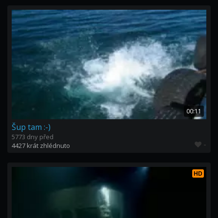
00:11
Šup tam :-)
5773 dny před
-
4427 krát zhlédnuto
HD