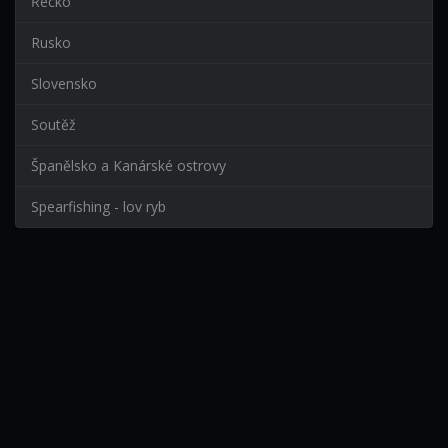
Řecko
Rusko
Slovensko
Soutěž
Španělsko a Kanárské ostrovy
Spearfishing - lov ryb