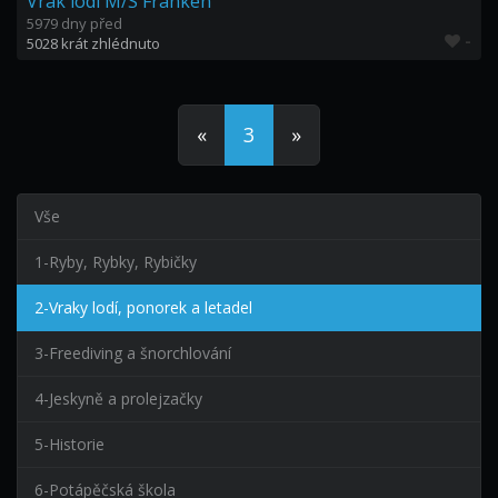
Vrak lodi M/S Franken
5979 dny před
-
5028 krát zhlédnuto
«
3
»
Vše
1-Ryby, Rybky, Rybičky
2-Vraky lodí, ponorek a letadel
3-Freediving a šnorchlování
4-Jeskyně a prolejzačky
5-Historie
6-Potápěčská škola