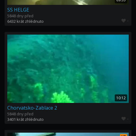
SS HELGE
5848 dny před
-
6432 krát zhlédnuto
10:12
Chorvatsko-Zablace 2
5848 dny před
-
3401 krát zhlédnuto