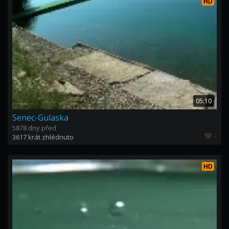
HD
05:10
Senec-Gulaska
5878 dny před
-
3617 krát zhlédnuto
HD