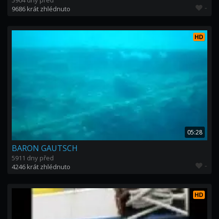
5904 dny před
-
9686 krát zhlédnuto
HD
05:28
BARON GAUTSCH
5911 dny před
-
4246 krát zhlédnuto
HD