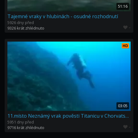
51:16
Tajemné vraky v hlubinách - osudné rozhodnutí
5926 dny před
-
9326 krát zhlédnuto
HD
03:05
11.místo Neznámý vrak pověsti Titanicu v Chorvatsku Soutez
5951 dny před
-
9716 krát zhlédnuto