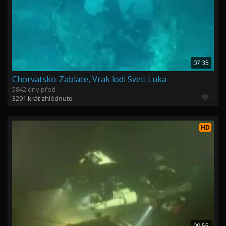
07:35
Chorvatsko-Zablace, Vrak lodi Sveti Luka
5842 dny před
-
3291 krát zhlédnuto
HD
09:55