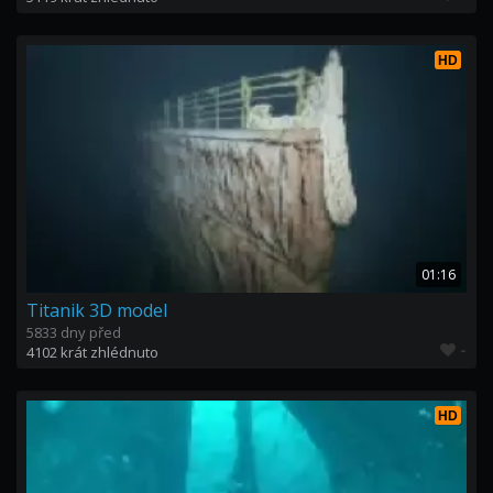
HD
01:16
Titanik 3D model
5833 dny před
-
4102 krát zhlédnuto
HD