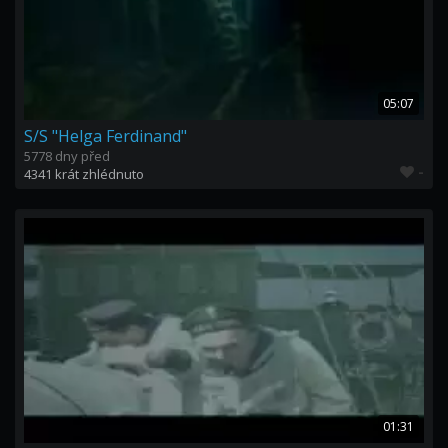
05:07
S/S "Helga Ferdinand"
5778 dny před
-
4341 krát zhlédnuto
01:31