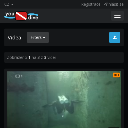
CZ
Registrace
Přihlásit se
Toggl
navig
Videa
Filters
Zobrazeno
1
na
3
z
3
videí.
HD