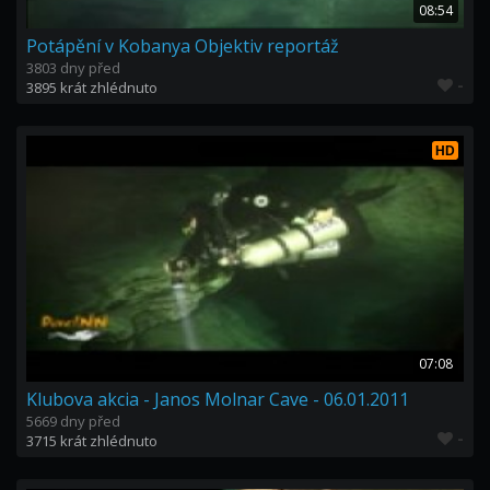
08:54
Potápění v Kobanya Objektiv reportáž
3803 dny před
-
3895 krát zhlédnuto
HD
07:08
Klubova akcia - Janos Molnar Cave - 06.01.2011
5669 dny před
-
3715 krát zhlédnuto