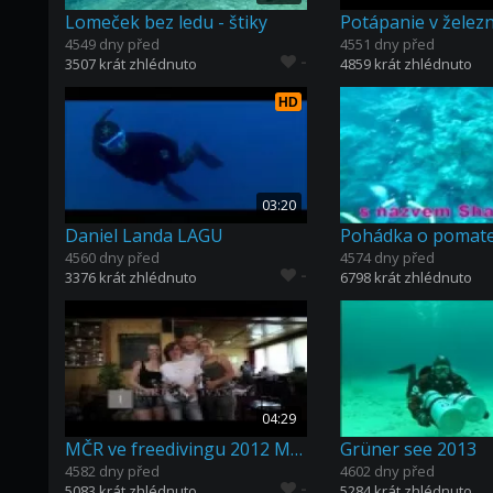
Lomeček bez ledu - štiky
4549 dny před
4551 dny před
-
3507 krát zhlédnuto
4859 krát zhlédnuto
HD
03:20
Daniel Landa LAGU
4560 dny před
4574 dny před
-
3376 krát zhlédnuto
6798 krát zhlédnuto
04:29
MČR ve freedivingu 2012 Mělník
Grüner see 2013
4582 dny před
4602 dny před
-
5083 krát zhlédnuto
5284 krát zhlédnuto