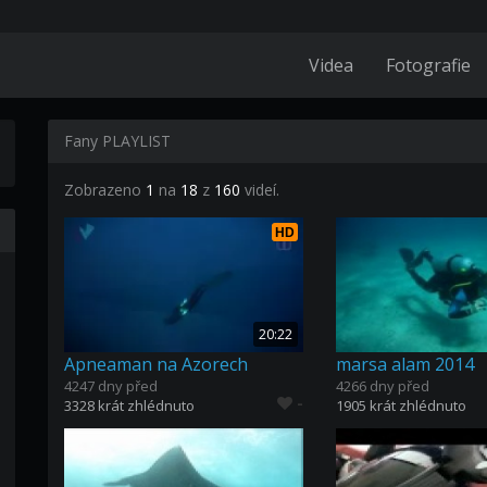
Videa
Fotografie
Fany PLAYLIST
Zobrazeno
1
na
18
z
160
videí.
HD
20:22
Apneaman na Azorech
marsa alam 2014
4247 dny před
4266 dny před
-
3328 krát zhlédnuto
1905 krát zhlédnuto