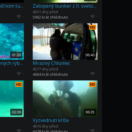
Potápanie v železničnom tuneli
Zatopený bunker z II. svetovej vojny
4551 dny před
-
-
5962 krát zhlédnuto
HD
01:20
06:40
Pohádka o pomatených rybkách a vzduchožroutech
Mrazivý Chlumec
4577 dny před
-
-
4664 krát zhlédnuto
HD
HD
03:09
06:35
Vyzvednutí kříže
4610 dny před
-
-
6478 krát zhlédnuto