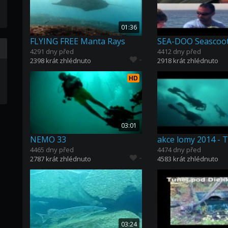
01:36
FLYING FREE Manta Rays
4291 dny před
4412 dny před
-
2398 krát zhlédnuto
2918 krát zhlédnuto
HD
03:01
NEMO 33
4465 dny před
4474 dny před
-
2787 krát zhlédnuto
4583 krát zhlédnuto
03:24