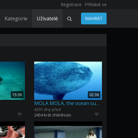
Registrace
Přihlásit se
Kategorie
Uživatelé
NAHRÁT
15:30
02:36
MOLA MOLA, the ocean sunfish, Indonesia
4291 dny před
-
-
2454 krát zhlédnuto