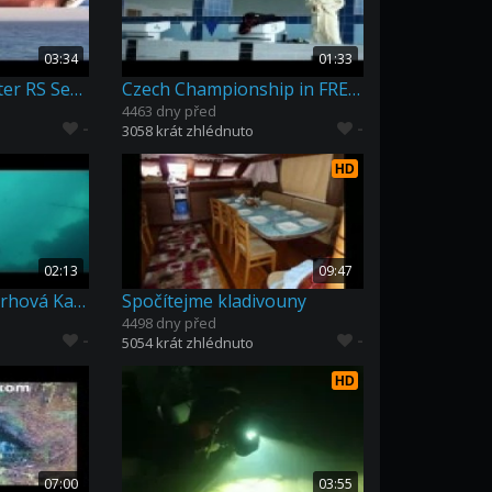
03:34
01:33
SEA-DOO Seascooter RS Series
Czech Championship in FREEDIVING 2014
4463 dny před
-
-
3058 krát zhlédnuto
HD
02:13
09:47
akce lomy 2014 - Trhová Kamenice
Spočítejme kladivouny
4498 dny před
-
-
5054 krát zhlédnuto
HD
07:00
03:55