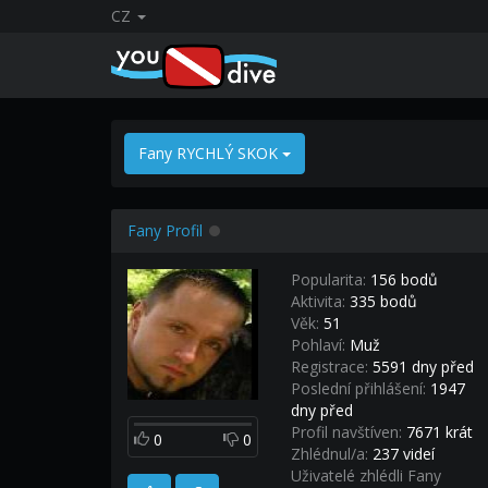
CZ
Fany RYCHLÝ SKOK
Fany Profil
Popularita:
156 bodů
Aktivita:
335 bodů
Věk:
51
Pohlaví:
Muž
Registrace:
5591 dny před
Poslední přihlášení:
1947
dny před
Profil navštíven:
7671 krát
0
0
Zhlédnul/a:
237 videí
Uživatelé zhlédli Fany