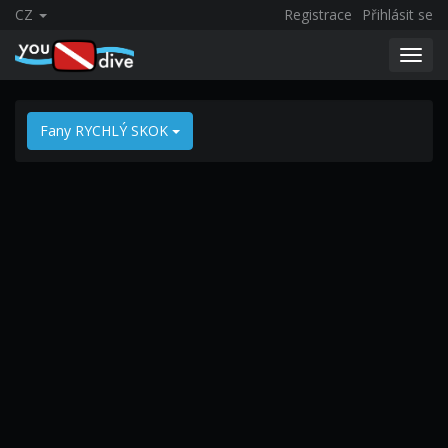
CZ
Registrace
Přihlásit se
Toggl
navig
Fany RYCHLÝ SKOK