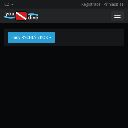
CZ
Registrace
Přihlásit se
Toggl
navig
Fany RYCHLÝ SKOK