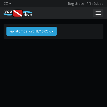
CZ
Registrace
Přihlásit se
Toggl
navig
kiwiatomba RYCHLÝ SKOK