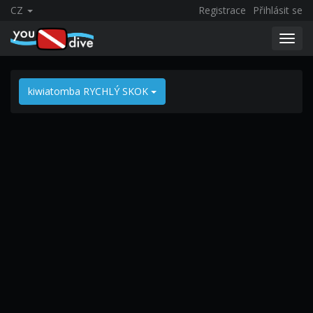
CZ
Registrace
Přihlásit se
Toggl
navig
kiwiatomba RYCHLÝ SKOK