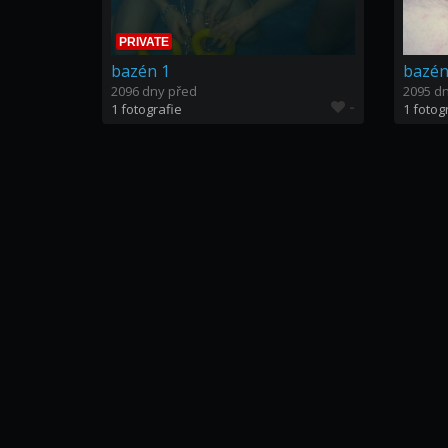
PRIVATE
bazén 1
bazén
2096 dny před
2095 d
-
1 fotografie
1 fotog