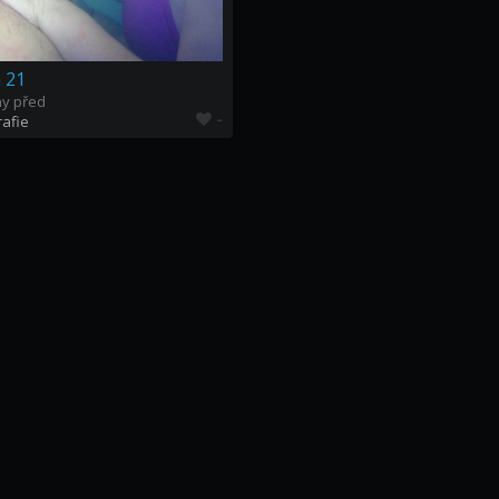
 21
ny před
-
rafie