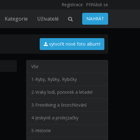
Registrace
Přihlásit se
Kategorie
Uživatelé
NAHRÁT
vytvořit nové foto album!
Vše
1-Ryby, Rybky, Rybičky
2-Vraky lodí, ponorek a letadel
3-Freediving a šnorchlování
4-Jeskyně a prolejzačky
5-Historie