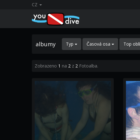
CZ
albumy
Typ
Časová osa
Top obl
Zobrazeno
1
na
2
z
2
Fotoalba.