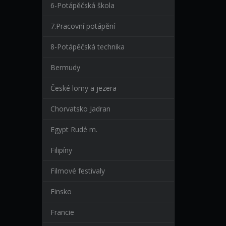
6-Potápěčská škola
7.Pracovní potápění
8-Potápěčská technika
Bermudy
České lomy a jezera
Chorvatsko Jadran
Egypt Rudé m.
Filipíny
Filmové festivaly
Finsko
Francie