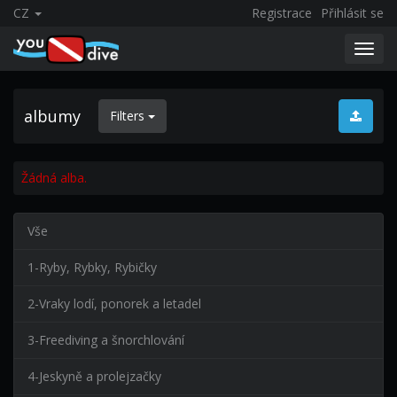
CZ
Registrace
Přihlásit se
Toggl
navig
albumy
Filters
Žádná alba.
Vše
1-Ryby, Rybky, Rybičky
2-Vraky lodí, ponorek a letadel
3-Freediving a šnorchlování
4-Jeskyně a prolejzačky