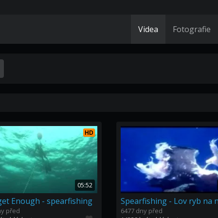
Videa
Fotografie
HD
05:52
get Enough - spearfishing
ny před
6477 dny před