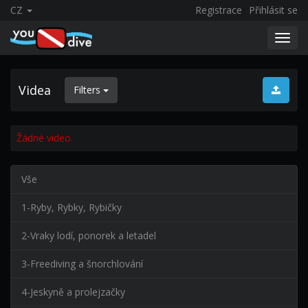
CZ
Registrace
Přihlásit se
Toggl
navig
Videa
Filters
Žádné video.
Vše
1-Ryby, Rybky, Rybičky
2-Vraky lodí, ponorek a letadel
3-Freediving a šnorchlování
4-Jeskyně a prolejzačky