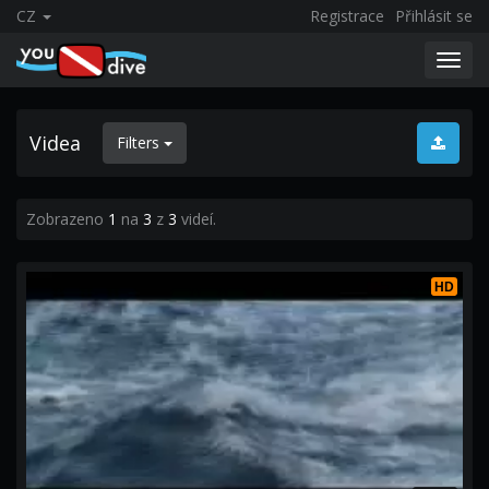
CZ
Registrace
Přihlásit se
Toggl
navig
Videa
Filters
Zobrazeno
1
na
3
z
3
videí.
HD