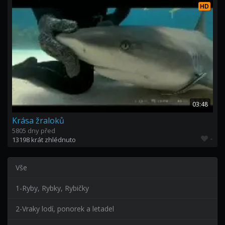
HD
03:48
Krása žraloků
5805 dny před
-
13198 krát zhlédnuto
Vše
1-Ryby, Rybky, Rybičky
2-Vraky lodí, ponorek a letadel