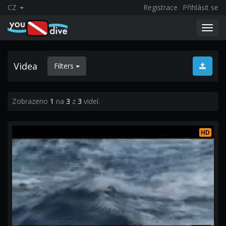
CZ
Registrace
Přihlásit se
Toggl
navig
Videa
Filters
Zobrazeno
1
na
3
z
3
videí.
HD