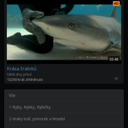
HD
03:48
Krása žraloků
5806 dny před
-
13200 krát zhlédnuto
Vše
1-Ryby, Rybky, Rybičky
2-Vraky lodí, ponorek a letadel