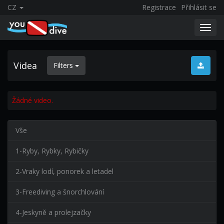
CZ
Registrace
Přihlásit se
Toggl
navig
Videa
Filters
Žádné video.
Vše
1-Ryby, Rybky, Rybičky
2-Vraky lodí, ponorek a letadel
3-Freediving a šnorchlování
4-Jeskyně a prolejzačky