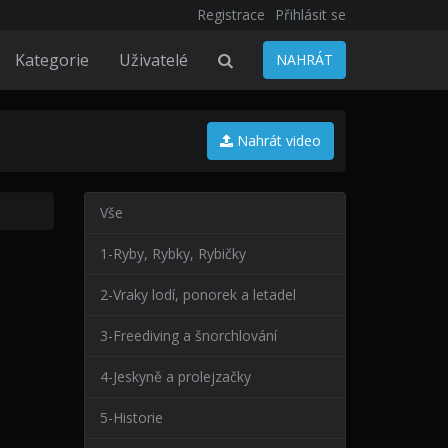
Registrace
Přihlásit se
Kategorie
Uživatelé
NAHRÁT
Nahrát video
Vše
1-Ryby, Rybky, Rybičky
2-Vraky lodí, ponorek a letadel
3-Freediving a šnorchlování
4-Jeskyně a prolejzačky
5-Historie