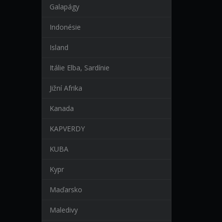
Galapágy
Indonésie
Island
Itálie Elba, Sardínie
Jižní Afrika
Kanada
KAPVERDY
KUBA
Kypr
Maďarsko
Maledivy