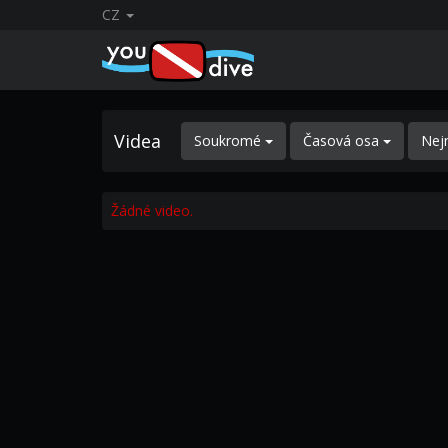
CZ
Videa
Soukromé
Časová osa
Nej
Žádné video.